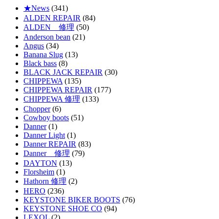
★News
(341)
ALDEN REPAIR
(84)
ALDEN 修理
(50)
Anderson bean
(21)
Angus
(34)
Banana Slug
(13)
Black bass
(8)
BLACK JACK REPAIR
(30)
CHIPPEWA
(135)
CHIPPEWA REPAIR
(177)
CHIPPEWA 修理
(133)
Chopper
(6)
Cowboy boots
(51)
Danner
(1)
Danner Light
(1)
Danner REPAIR
(83)
Danner 修理
(79)
DAYTON
(13)
Florsheim
(1)
Hathorn 修理
(2)
HERO
(236)
KEYSTONE BIKER BOOTS
(76)
KEYSTONE SHOE CO
(94)
LEXOL
(2)