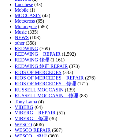
Lucchese
(33)
Mobile
(1)
MOCCASIN
(42)
Motocross
(65)
Motorcycle
(586)
Music
(335)
NEWS
(103)
other
(358)
REDWING
(769)
REDWING REPAIR
(1,592)
REDWING 修理
(1,161)
REDWING 純正 REPAIR
(373)
RIOS OF MERCEDES
(333)
RIOS OF MERCEDES REPAIR
(276)
RIOS OF MERCEDES 修理
(171)
RUSSELL MOCCASIN
(139)
RUSSELL MOCCASIN 修理
(83)
Tony Lama
(4)
VIBERG
(64)
VIBERG REPAIR
(51)
VIBERG 修理
(36)
WESCO
(406)
WESCO REPAIR
(607)
WESCO 修理
(360)