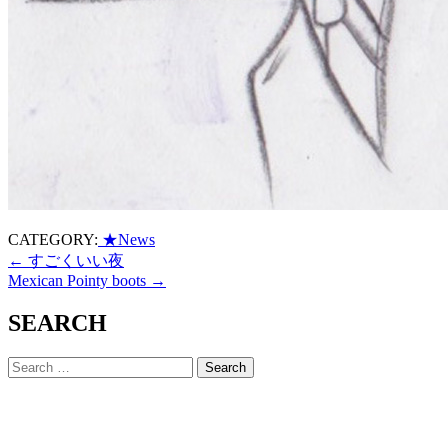
CATEGORY:
★News
←
すごくいい夜
Mexican Pointy boots
→
SEARCH