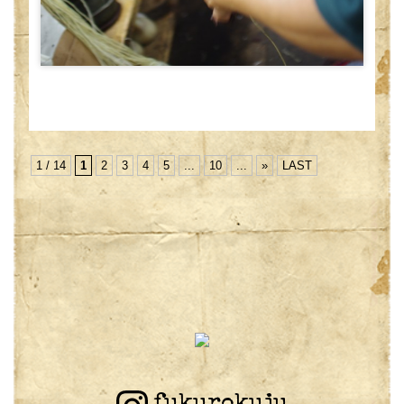
1 / 14
1
2
3
4
5
...
10
...
»
LAST