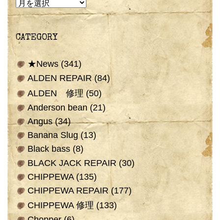
ARCHIVE
CATEGORY
★News
(341)
ALDEN REPAIR
(84)
ALDEN 修理
(50)
Anderson bean
(21)
Angus
(34)
Banana Slug
(13)
Black bass
(8)
BLACK JACK REPAIR
(30)
CHIPPEWA
(135)
CHIPPEWA REPAIR
(177)
CHIPPEWA 修理
(133)
Chopper
(6)