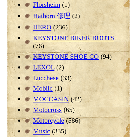
Florsheim
(1)
Hathorn 修理
(2)
HERO
(236)
KEYSTONE BIKER BOOTS
(76)
KEYSTONE SHOE CO
(94)
LEXOL
(2)
Lucchese
(33)
Mobile
(1)
MOCCASIN
(42)
Motocross
(65)
Motorcycle
(586)
Music
(335)