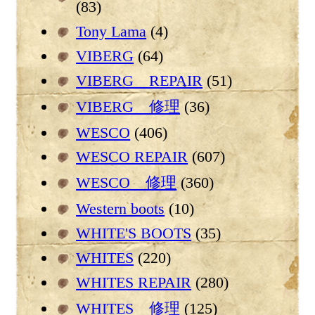
(83)
Tony Lama
(4)
VIBERG
(64)
VIBERG REPAIR
(51)
VIBERG 修理
(36)
WESCO
(406)
WESCO REPAIR
(607)
WESCO 修理
(360)
Western boots
(10)
WHITE'S BOOTS
(35)
WHITES
(220)
WHITES REPAIR
(280)
WHITES 修理
(125)