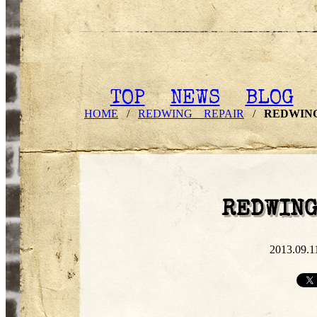
TOP
NEWS
BLOG
HOME
/
REDWING REPAIR
/
REDWING 
REDWING
2013.09.1