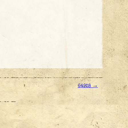
→
64928