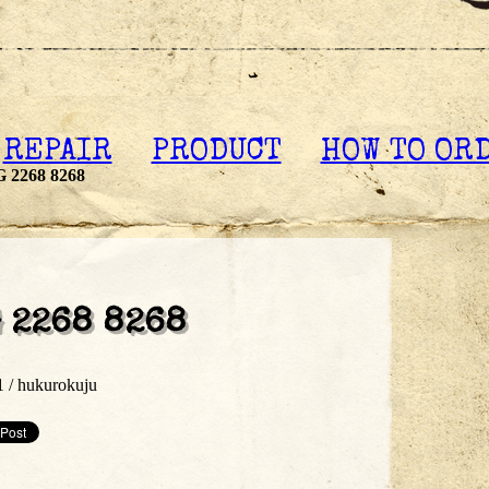
REPAIR
PRODUCT
HOW TO OR
2268 8268
 2268 8268
1 /
hukurokuju