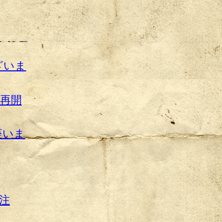
ざいま
注再開
座いま
別注