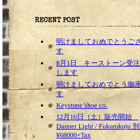
RECENT POST
明けましておめでとうご
す
8月1日 キーストーン受
します
明けましておめでとう御
す
Keystone shoe co.
12月16日（土）販売開始
Danner Light / Fukurokuju 
¥68000+Tax