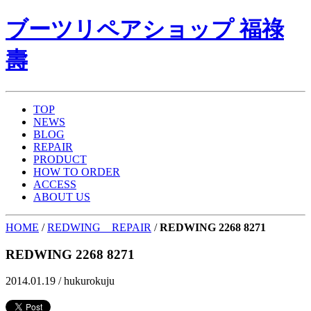
ブーツリペアショップ 福祿
壽
TOP
NEWS
BLOG
REPAIR
PRODUCT
HOW TO ORDER
ACCESS
ABOUT US
HOME
/
REDWING REPAIR
/
REDWING 2268 8271
REDWING 2268 8271
2014.01.19 /
hukurokuju