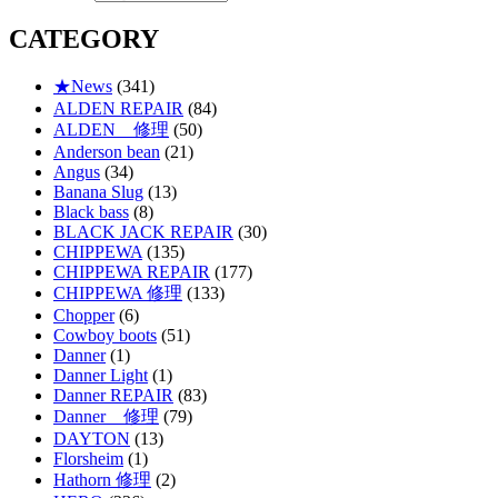
CATEGORY
★News
(341)
ALDEN REPAIR
(84)
ALDEN 修理
(50)
Anderson bean
(21)
Angus
(34)
Banana Slug
(13)
Black bass
(8)
BLACK JACK REPAIR
(30)
CHIPPEWA
(135)
CHIPPEWA REPAIR
(177)
CHIPPEWA 修理
(133)
Chopper
(6)
Cowboy boots
(51)
Danner
(1)
Danner Light
(1)
Danner REPAIR
(83)
Danner 修理
(79)
DAYTON
(13)
Florsheim
(1)
Hathorn 修理
(2)