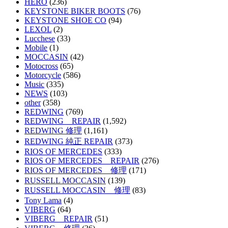
HERO
(236)
KEYSTONE BIKER BOOTS
(76)
KEYSTONE SHOE CO
(94)
LEXOL
(2)
Lucchese
(33)
Mobile
(1)
MOCCASIN
(42)
Motocross
(65)
Motorcycle
(586)
Music
(335)
NEWS
(103)
other
(358)
REDWING
(769)
REDWING REPAIR
(1,592)
REDWING 修理
(1,161)
REDWING 純正 REPAIR
(373)
RIOS OF MERCEDES
(333)
RIOS OF MERCEDES REPAIR
(276)
RIOS OF MERCEDES 修理
(171)
RUSSELL MOCCASIN
(139)
RUSSELL MOCCASIN 修理
(83)
Tony Lama
(4)
VIBERG
(64)
VIBERG REPAIR
(51)