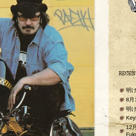
RECEN
明
8
明
Key
12
Fuk