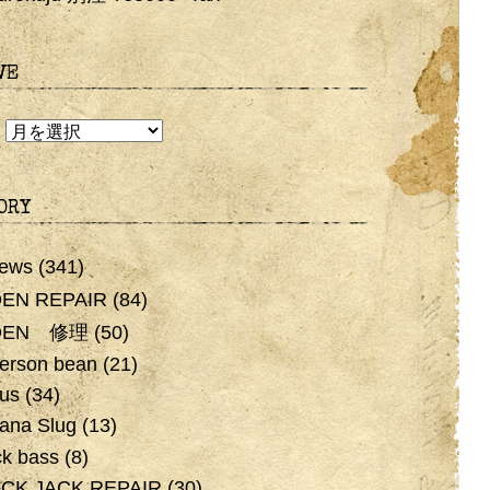
VE
E
ORY
ews
(341)
EN REPAIR
(84)
DEN 修理
(50)
erson bean
(21)
us
(34)
ana Slug
(13)
ck bass
(8)
CK JACK REPAIR
(30)