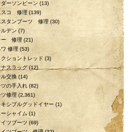
ンダーソンビーン
(13)
エスコ 修理
(139)
エスタンブーツ 修理
(30)
ールデン
(7)
ナー 修理
(21)
ワ 修理
(53)
ラクショントレッド
(3)
ナナスラッグ
(12)
ール交換
(14)
ーツの手入れ
(82)
ーツ修理
(2,361)
レキシブルグッドイヤー
(1)
ローシャイム
(1)
ワイツブーツ
(69)
ワイツブーツ 修理
(32)