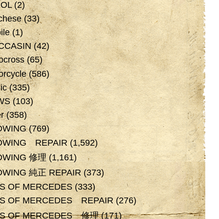
XOL
(2)
chese
(33)
ile
(1)
CCASIN
(42)
ocross
(65)
orcycle
(586)
ic
(335)
WS
(103)
r
(358)
DWING
(769)
DWING REPAIR
(1,592)
DWING 修理
(1,161)
DWING 純正 REPAIR
(373)
OS OF MERCEDES
(333)
OS OF MERCEDES REPAIR
(276)
OS OF MERCEDES 修理
(171)