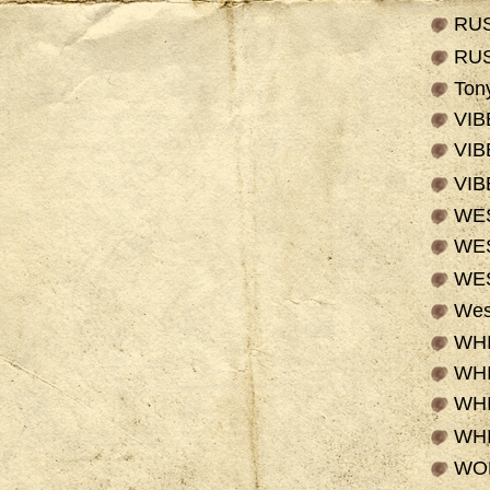
RU
RU
Ton
VI
VI
VI
WE
WE
WE
Wes
WHI
WH
WHI
WH
WOL