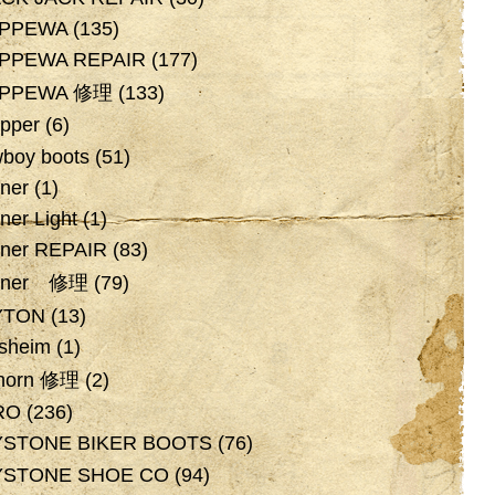
IPPEWA
(135)
PPEWA REPAIR
(177)
IPPEWA 修理
(133)
pper
(6)
boy boots
(51)
ner
(1)
ner Light
(1)
ner REPAIR
(83)
nner 修理
(79)
YTON
(13)
rsheim
(1)
horn 修理
(2)
RO
(236)
YSTONE BIKER BOOTS
(76)
YSTONE SHOE CO
(94)