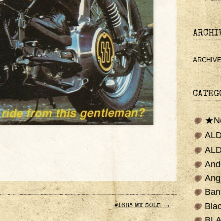
ARCHI
ARCHIV
CATEG
★N
ALD
AL
And
Ang
Ban
Bla
→
#1685 MX SOLE
BLA