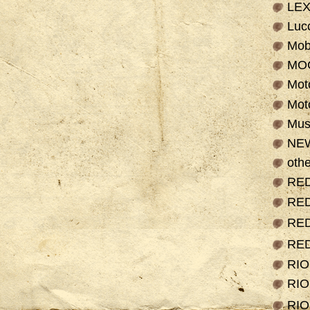
LE
Luc
Mob
MO
Mot
Mot
Mus
NE
othe
RE
RE
RE
RE
RI
RI
RI