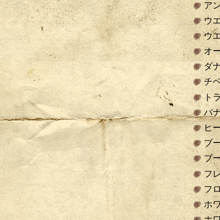
ア
ウ
ウ
オ
ダ
チペ
ト
バ
ヒ
ブ
ブ
フ
フ
ホ
ホ