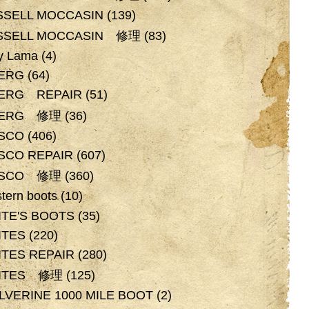
SSELL MOCCASIN
(139)
SSELL MOCCASIN 修理
(83)
y Lama
(4)
BERG
(64)
BERG REPAIR
(51)
BERG 修理
(36)
SCO
(406)
SCO REPAIR
(607)
SCO 修理
(360)
tern boots
(10)
TE'S BOOTS
(35)
ITES
(220)
TES REPAIR
(280)
ITES 修理
(125)
VERINE 1000 MILE BOOT
(2)