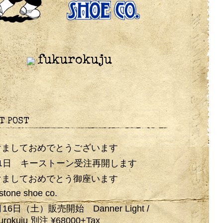
fukurokuju
T POST
けましておめでとうございます
月1日 キーストーン受注再開します
けましておめでとう御座います
stone shoe co.
月16日（土）販売開始 Danner Light /
urokuju 別注 ¥68000+Tax