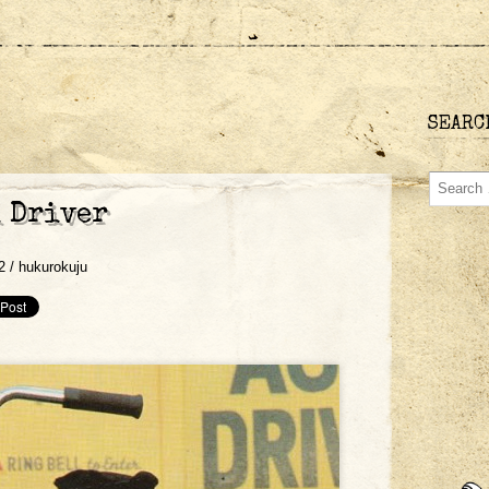
SEARC
 Driver
2 /
hukurokuju