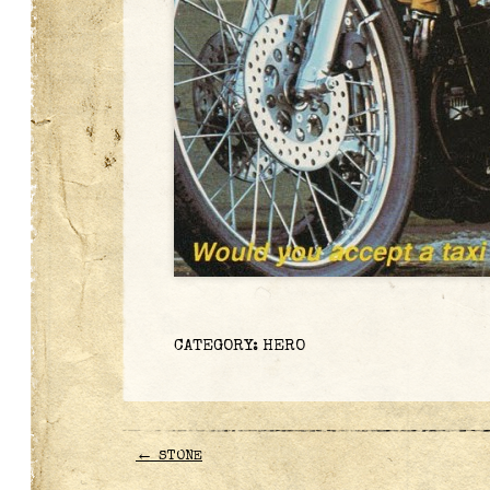
CATEGORY:
HERO
←
STONE