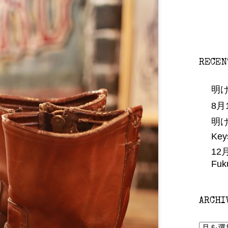
RECEN
明
8
明
Key
12
Fuk
ARCHI
ARCHIV