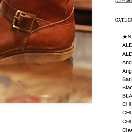
CATEG
★N
ALD
AL
And
Ang
Ban
Bla
BLA
CH
CHI
CH
Cho