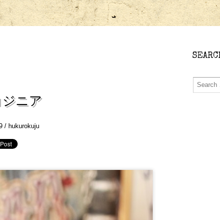
SEARC
コジニア
9 /
hukurokuju