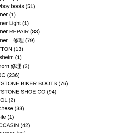
boy boots
(51)
ner
(1)
ner Light
(1)
ner REPAIR
(83)
nner 修理
(79)
YTON
(13)
rsheim
(1)
horn 修理
(2)
RO
(236)
YSTONE BIKER BOOTS
(76)
YSTONE SHOE CO
(94)
XOL
(2)
chese
(33)
ile
(1)
CCASIN
(42)