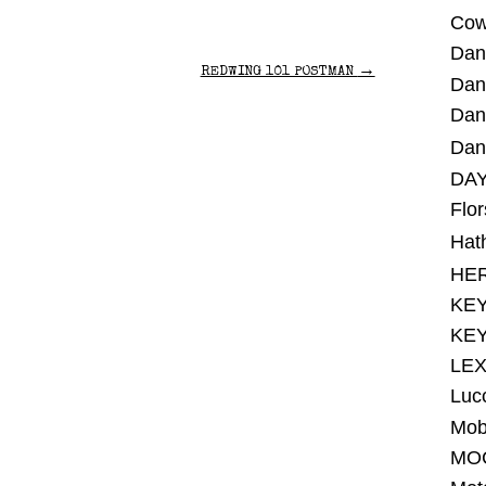
Cow
Dan
→
REDWING 101 POSTMAN
Dan
Dan
Da
DA
Flo
Hat
HE
KE
KE
LE
Luc
Mob
MO