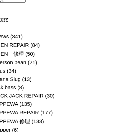
ORY
ews
(341)
EN REPAIR
(84)
DEN 修理
(50)
erson bean
(21)
us
(34)
ana Slug
(13)
ck bass
(8)
CK JACK REPAIR
(30)
IPPEWA
(135)
PPEWA REPAIR
(177)
IPPEWA 修理
(133)
pper
(6)