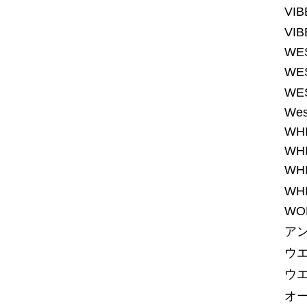
VI
VI
WE
WE
WE
Wes
WHI
WH
WHI
WH
WOL
ア
ウ
ウ
オ