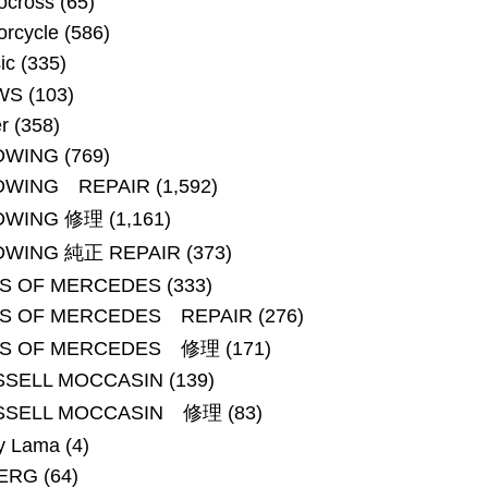
ocross
(65)
orcycle
(586)
ic
(335)
WS
(103)
r
(358)
DWING
(769)
DWING REPAIR
(1,592)
DWING 修理
(1,161)
DWING 純正 REPAIR
(373)
OS OF MERCEDES
(333)
OS OF MERCEDES REPAIR
(276)
OS OF MERCEDES 修理
(171)
SSELL MOCCASIN
(139)
SSELL MOCCASIN 修理
(83)
y Lama
(4)
BERG
(64)