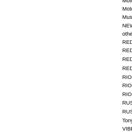
Mot
Mot
Mus
NE
othe
RE
RE
RE
RE
RI
RI
RI
RU
RU
Ton
VI