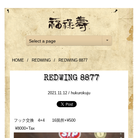
Select a page
HOME
/
REDWING
/
REDWING 8877
REDWING 8877
2021.11.12 /
hukurokuju
フック交換 4×4 16箇所×¥500
¥8000+Tax