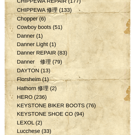
CHIPPEWA REPAIR
(177)
CHIPPEWA 修理
(133)
Chopper
(6)
Cowboy boots
(51)
Danner
(1)
Danner Light
(1)
Danner REPAIR
(83)
Danner 修理
(79)
DAYTON
(13)
Florsheim
(1)
Hathorn 修理
(2)
HERO
(236)
KEYSTONE BIKER BOOTS
(76)
KEYSTONE SHOE CO
(94)
LEXOL
(2)
Lucchese
(33)