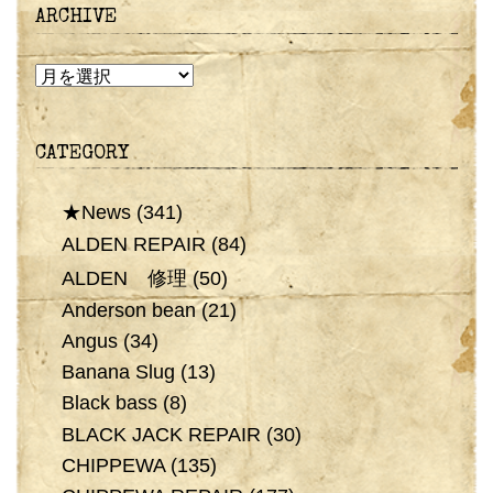
ARCHIVE
ARCHIVE
CATEGORY
★News
(341)
ALDEN REPAIR
(84)
ALDEN 修理
(50)
Anderson bean
(21)
Angus
(34)
Banana Slug
(13)
Black bass
(8)
BLACK JACK REPAIR
(30)
CHIPPEWA
(135)