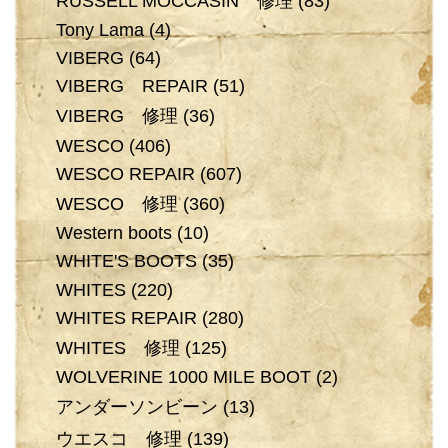
RUSSELL MOCCASIN 修理
(83)
Tony Lama
(4)
VIBERG
(64)
VIBERG REPAIR
(51)
VIBERG 修理
(36)
WESCO
(406)
WESCO REPAIR
(607)
WESCO 修理
(360)
Western boots
(10)
WHITE'S BOOTS
(35)
WHITES
(220)
WHITES REPAIR
(280)
WHITES 修理
(125)
WOLVERINE 1000 MILE BOOT
(2)
アンダーソンビーン
(13)
ウエスコ 修理
(139)