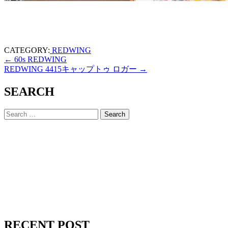
CATEGORY:
REDWING
←
60s REDWING
REDWING 4415キャップトゥ ロガー
→
SEARCH
RECENT POST