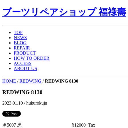
ブーツリペアショップ 福祿壽
TOP
NEWS
BLOG
REPAIR
PRODUCT
HOW TO ORDER
ACCESS
ABOUT US
HOME
/
REDWING
/
REDWING 8130
REDWING 8130
2023.01.10 /
hukurokuju
＃5007 黒 ¥12000+Tax