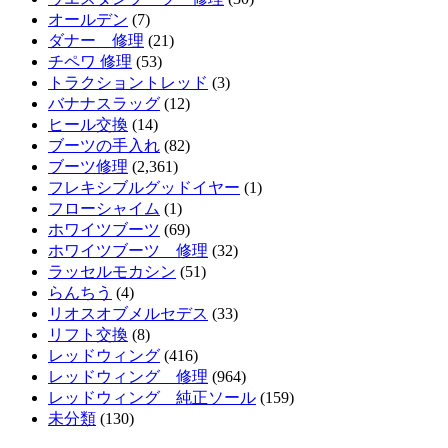
オールデン
(7)
ダナー 修理
(21)
チペワ 修理
(53)
トラクショントレッド
(3)
バナナスラッグ
(12)
ヒール交換
(14)
ブーツの手入れ
(82)
ブーツ修理
(2,361)
フレキシブルグッドイヤー
(1)
フローシャイム
(1)
ホワイツブーツ
(69)
ホワイツブーツ 修理
(32)
ラッセルモカシン
(51)
らんちう
(4)
リオスオブメルセデス
(33)
リフト交換
(8)
レッドウィング
(416)
レッドウィング 修理
(964)
レッドウィング 純正ソール
(159)
未分類
(130)