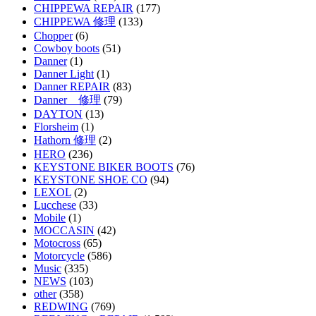
CHIPPEWA REPAIR
(177)
CHIPPEWA 修理
(133)
Chopper
(6)
Cowboy boots
(51)
Danner
(1)
Danner Light
(1)
Danner REPAIR
(83)
Danner 修理
(79)
DAYTON
(13)
Florsheim
(1)
Hathorn 修理
(2)
HERO
(236)
KEYSTONE BIKER BOOTS
(76)
KEYSTONE SHOE CO
(94)
LEXOL
(2)
Lucchese
(33)
Mobile
(1)
MOCCASIN
(42)
Motocross
(65)
Motorcycle
(586)
Music
(335)
NEWS
(103)
other
(358)
REDWING
(769)