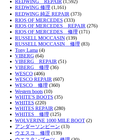
REDWING REPAIR
(1,592)
REDWING 修理
(1,161)
REDWING 純正 REPAIR
(373)
RIOS OF MERCEDES
(333)
RIOS OF MERCEDES REPAIR
(276)
RIOS OF MERCEDES 修理
(171)
RUSSELL MOCCASIN
(139)
RUSSELL MOCCASIN 修理
(83)
Tony Lama
(4)
VIBERG
(64)
VIBERG REPAIR
(51)
VIBERG 修理
(36)
WESCO
(406)
WESCO REPAIR
(607)
WESCO 修理
(360)
Western boots
(10)
WHITE'S BOOTS
(35)
WHITES
(220)
WHITES REPAIR
(280)
WHITES 修理
(125)
WOLVERINE 1000 MILE BOOT
(2)
アンダーソンビーン
(13)
ウエスコ 修理
(139)
ウエスタンブーツ 修理
(30)