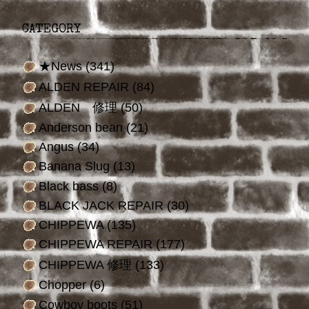
CATEGORY
★News
(341)
ALDEN REPAIR
(84)
ALDEN 修理
(50)
Anderson bean
(21)
Angus
(34)
Banana Slug
(13)
Black bass
(8)
BLACK JACK REPAIR
(30)
CHIPPEWA
(135)
CHIPPEWA REPAIR
(177)
CHIPPEWA 修理
(133)
Chopper
(6)
Cowboy boots
(51)