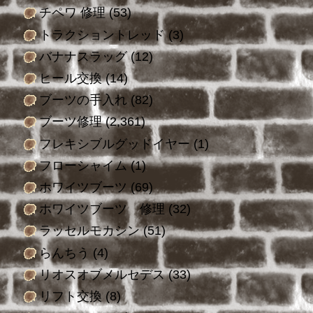
チペワ 修理
(53)
トラクショントレッド
(3)
バナナスラッグ
(12)
ヒール交換
(14)
ブーツの手入れ
(82)
ブーツ修理
(2,361)
フレキシブルグッドイヤー
(1)
フローシャイム
(1)
ホワイツブーツ
(69)
ホワイツブーツ 修理
(32)
ラッセルモカシン
(51)
らんちう
(4)
リオスオブメルセデス
(33)
リフト交換
(8)