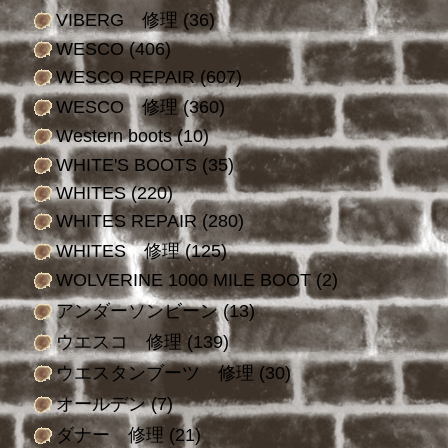
VIBERG 修理
(36)
WESCO
(406)
WESCO REPAIR
(607)
WESCO 修理
(360)
Western boots
(10)
WHITE'S BOOTS
(35)
WHITES
(220)
WHITES REPAIR
(280)
WHITES 修理
(125)
WOLVERINE 1000 MILE BOOT
(2)
アンダーソンビーン
(13)
ウエスコ 修理
(139)
ウエスタンブーツ 修理
(30)
オールデン
(7)
ダナー 修理
(21)