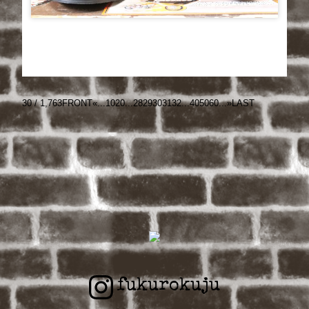
30 / 1,763
FRONT
«
...
10
20
...
28
29
30
31
32
...
40
50
60
...
»
LAST
fukurokuju