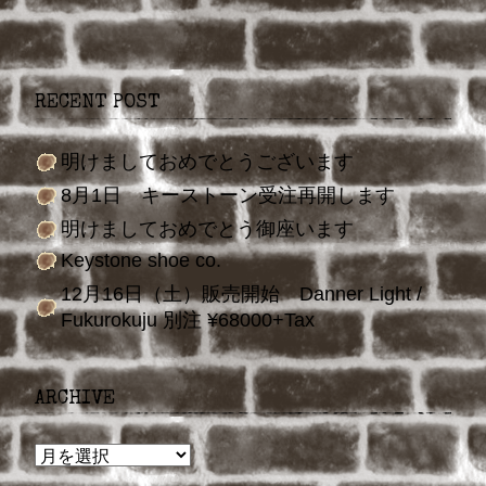
RECENT POST
明けましておめでとうございます
8月1日 キーストーン受注再開します
明けましておめでとう御座います
Keystone shoe co.
12月16日（土）販売開始 Danner Light /
Fukurokuju 別注 ¥68000+Tax
ARCHIVE
ARCHIVE