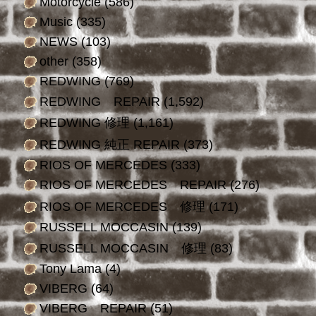
Motorcycle
(586)
Music
(335)
NEWS
(103)
other
(358)
REDWING
(769)
REDWING REPAIR
(1,592)
REDWING 修理
(1,161)
REDWING 純正 REPAIR
(373)
RIOS OF MERCEDES
(333)
RIOS OF MERCEDES REPAIR
(276)
RIOS OF MERCEDES 修理
(171)
RUSSELL MOCCASIN
(139)
RUSSELL MOCCASIN 修理
(83)
Tony Lama
(4)
VIBERG
(64)
VIBERG REPAIR
(51)