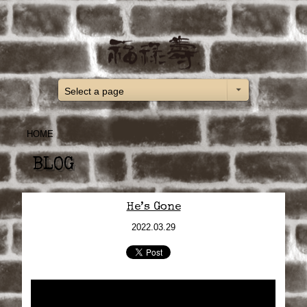
Select a page
HOME
BLOG
He’s Gone
2022.03.29