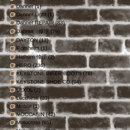
Danner
(1)
Danner Light
(1)
Danner REPAIR
(83)
Danner 修理
(79)
DAYTON
(13)
Florsheim
(1)
Hathorn 修理
(2)
HERO
(236)
KEYSTONE BIKER BOOTS
(76)
KEYSTONE SHOE CO
(94)
LEXOL
(2)
Lucchese
(33)
Mobile
(1)
MOCCASIN
(42)
Motocross
(65)