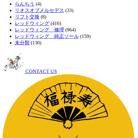
らんちう
(4)
リオスオブメルセデス
(33)
リフト交換
(8)
レッドウィング
(416)
レッドウィング 修理
(964)
レッドウィング 純正ソール
(159)
未分類
(130)
CONTACT US