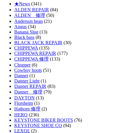
★News
(341)
ALDEN REPAIR
(84)
ALDEN 修理
(50)
Anderson bean
(21)
Angus
(34)
Banana Slug
(13)
Black bass
(8)
BLACK JACK REPAIR
(30)
CHIPPEWA
(135)
CHIPPEWA REPAIR
(177)
CHIPPEWA 修理
(133)
Chopper
(6)
Cowboy boots
(51)
Danner
(1)
Danner Light
(1)
Danner REPAIR
(83)
Danner 修理
(79)
DAYTON
(13)
Florsheim
(1)
Hathorn 修理
(2)
HERO
(236)
KEYSTONE BIKER BOOTS
(76)
KEYSTONE SHOE CO
(94)
LEXOL
(2)