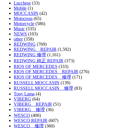
Lucchese
(33)
Mobile
(1)
MOCCASIN
(42)
Motocross
(65)
Motorcycle
(586)
Music
(335)
NEWS
(103)
other
(358)
REDWING
(769)
REDWING REPAIR
(1,592)
REDWING 修理
(1,161)
REDWING 純正 REPAIR
(373)
RIOS OF MERCEDES
(333)
RIOS OF MERCEDES REPAIR
(276)
RIOS OF MERCEDES 修理
(171)
RUSSELL MOCCASIN
(139)
RUSSELL MOCCASIN 修理
(83)
Tony Lama
(4)
VIBERG
(64)
VIBERG REPAIR
(51)
VIBERG 修理
(36)
WESCO
(406)
WESCO REPAIR
(607)
WESCO 修理
(360)