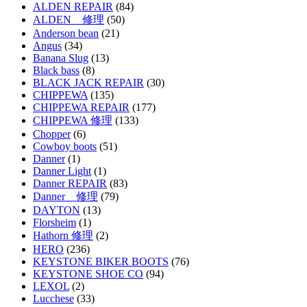
ALDEN REPAIR
(84)
ALDEN 修理
(50)
Anderson bean
(21)
Angus
(34)
Banana Slug
(13)
Black bass
(8)
BLACK JACK REPAIR
(30)
CHIPPEWA
(135)
CHIPPEWA REPAIR
(177)
CHIPPEWA 修理
(133)
Chopper
(6)
Cowboy boots
(51)
Danner
(1)
Danner Light
(1)
Danner REPAIR
(83)
Danner 修理
(79)
DAYTON
(13)
Florsheim
(1)
Hathorn 修理
(2)
HERO
(236)
KEYSTONE BIKER BOOTS
(76)
KEYSTONE SHOE CO
(94)
LEXOL
(2)
Lucchese
(33)