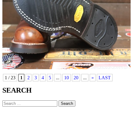
1 / 23
1
2
3
4
5
...
10
20
...
»
LAST
SEARCH