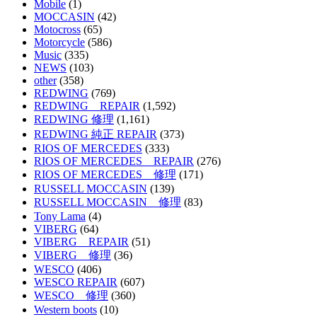
Mobile
(1)
MOCCASIN
(42)
Motocross
(65)
Motorcycle
(586)
Music
(335)
NEWS
(103)
other
(358)
REDWING
(769)
REDWING REPAIR
(1,592)
REDWING 修理
(1,161)
REDWING 純正 REPAIR
(373)
RIOS OF MERCEDES
(333)
RIOS OF MERCEDES REPAIR
(276)
RIOS OF MERCEDES 修理
(171)
RUSSELL MOCCASIN
(139)
RUSSELL MOCCASIN 修理
(83)
Tony Lama
(4)
VIBERG
(64)
VIBERG REPAIR
(51)
VIBERG 修理
(36)
WESCO
(406)
WESCO REPAIR
(607)
WESCO 修理
(360)
Western boots
(10)