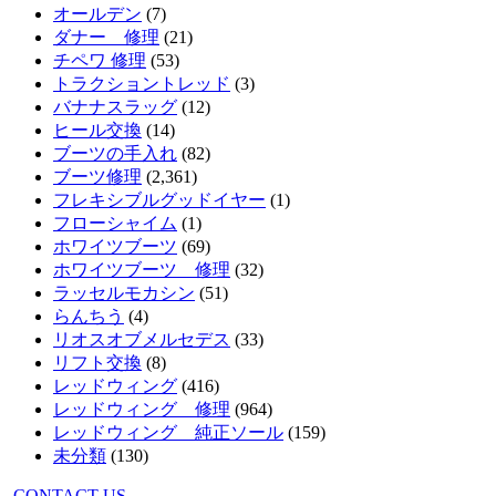
オールデン
(7)
ダナー 修理
(21)
チペワ 修理
(53)
トラクショントレッド
(3)
バナナスラッグ
(12)
ヒール交換
(14)
ブーツの手入れ
(82)
ブーツ修理
(2,361)
フレキシブルグッドイヤー
(1)
フローシャイム
(1)
ホワイツブーツ
(69)
ホワイツブーツ 修理
(32)
ラッセルモカシン
(51)
らんちう
(4)
リオスオブメルセデス
(33)
リフト交換
(8)
レッドウィング
(416)
レッドウィング 修理
(964)
レッドウィング 純正ソール
(159)
未分類
(130)
CONTACT US