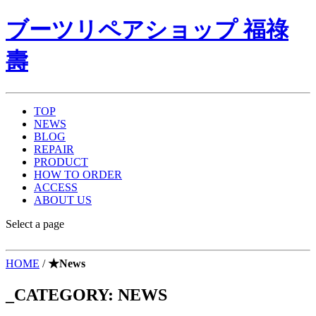
ブーツリペアショップ 福祿
壽
TOP
NEWS
BLOG
REPAIR
PRODUCT
HOW TO ORDER
ACCESS
ABOUT US
Select a page
HOME
/
★News
_CATEGORY:
NEWS