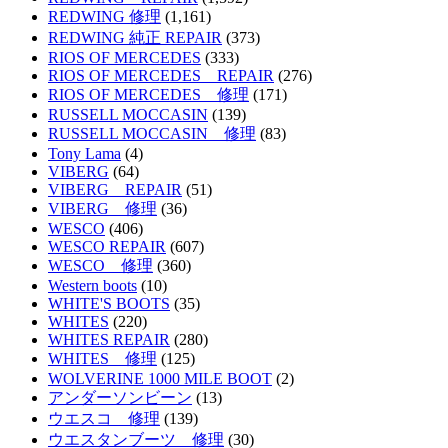
REDWING 修理
(1,161)
REDWING 純正 REPAIR
(373)
RIOS OF MERCEDES
(333)
RIOS OF MERCEDES REPAIR
(276)
RIOS OF MERCEDES 修理
(171)
RUSSELL MOCCASIN
(139)
RUSSELL MOCCASIN 修理
(83)
Tony Lama
(4)
VIBERG
(64)
VIBERG REPAIR
(51)
VIBERG 修理
(36)
WESCO
(406)
WESCO REPAIR
(607)
WESCO 修理
(360)
Western boots
(10)
WHITE'S BOOTS
(35)
WHITES
(220)
WHITES REPAIR
(280)
WHITES 修理
(125)
WOLVERINE 1000 MILE BOOT
(2)
アンダーソンビーン
(13)
ウエスコ 修理
(139)
ウエスタンブーツ 修理
(30)