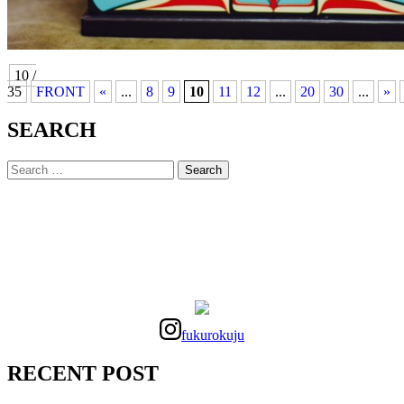
10 /
35
FRONT
«
...
8
9
10
11
12
...
20
30
...
»
SEARCH
fukurokuju
RECENT POST