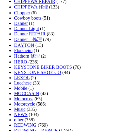
CHIPPEWA REPAIR
(177)
CHIPPEWA 修理
(133)
Chopper
(6)
Cowboy boots
(51)
Danner
(1)
Danner Light
(1)
Danner REPAIR
(83)
Danner 修理
(79)
DAYTON
(13)
Florsheim
(1)
Hathorn 修理
(2)
HERO
(236)
KEYSTONE BIKER BOOTS
(76)
KEYSTONE SHOE CO
(94)
LEXOL
(2)
Lucchese
(33)
Mobile
(1)
MOCCASIN
(42)
Motocross
(65)
Motorcycle
(586)
Music
(335)
NEWS
(103)
other
(358)
REDWING
(769)
REDWING REPAIR
(1,592)