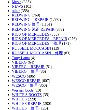
Music
(335)
NEWS
(103)
other
(358)
REDWING
(769)
REDWING REPAIR
(1,592)
REDWING 修理
(1,161)
REDWING 純正 REPAIR
(373)
RIOS OF MERCEDES
(333)
RIOS OF MERCEDES REPAIR
(276)
RIOS OF MERCEDES 修理
(171)
RUSSELL MOCCASIN
(139)
RUSSELL MOCCASIN 修理
(83)
Tony Lama
(4)
VIBERG
(64)
VIBERG REPAIR
(51)
VIBERG 修理
(36)
WESCO
(406)
WESCO REPAIR
(607)
WESCO 修理
(360)
Western boots
(10)
WHITE'S BOOTS
(35)
WHITES
(220)
WHITES REPAIR
(280)
WHITES 修理
(125)