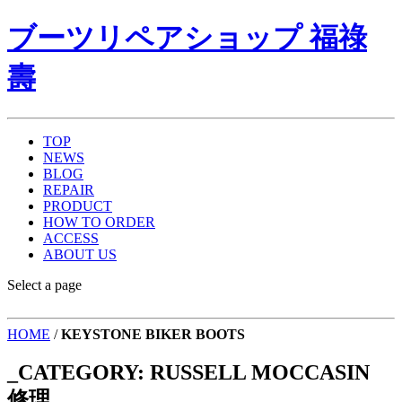
ブーツリペアショップ 福祿
壽
TOP
NEWS
BLOG
REPAIR
PRODUCT
HOW TO ORDER
ACCESS
ABOUT US
Select a page
HOME
/
KEYSTONE BIKER BOOTS
_CATEGORY:
RUSSELL MOCCASIN
修理