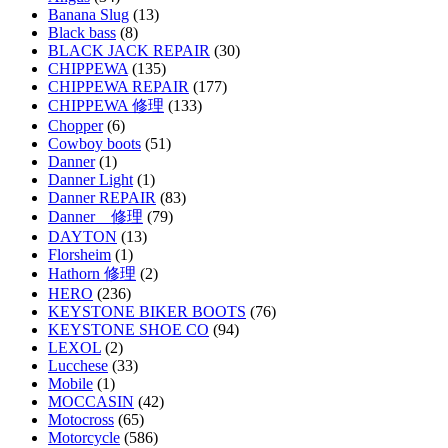
Banana Slug
(13)
Black bass
(8)
BLACK JACK REPAIR
(30)
CHIPPEWA
(135)
CHIPPEWA REPAIR
(177)
CHIPPEWA 修理
(133)
Chopper
(6)
Cowboy boots
(51)
Danner
(1)
Danner Light
(1)
Danner REPAIR
(83)
Danner 修理
(79)
DAYTON
(13)
Florsheim
(1)
Hathorn 修理
(2)
HERO
(236)
KEYSTONE BIKER BOOTS
(76)
KEYSTONE SHOE CO
(94)
LEXOL
(2)
Lucchese
(33)
Mobile
(1)
MOCCASIN
(42)
Motocross
(65)
Motorcycle
(586)