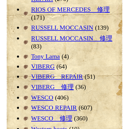
RIOS OF MERCEDES 修理
(171)
RUSSELL MOCCASIN
(139)
RUSSELL MOCCASIN 修理
(83)
Tony Lama
(4)
VIBERG
(64)
VIBERG REPAIR
(51)
VIBERG 修理
(36)
WESCO
(406)
WESCO REPAIR
(607)
WESCO 修理
(360)
Western boots
(10)