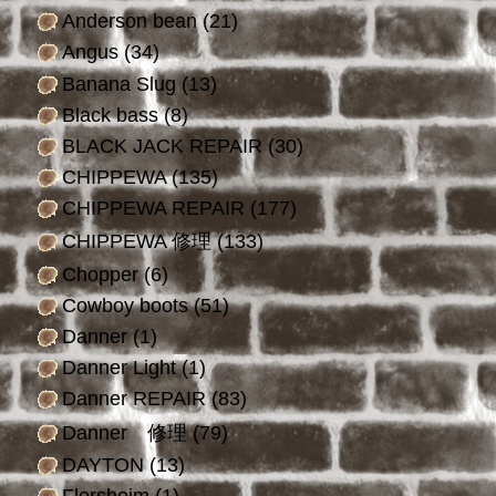
Anderson bean
(21)
Angus
(34)
Banana Slug
(13)
Black bass
(8)
BLACK JACK REPAIR
(30)
CHIPPEWA
(135)
CHIPPEWA REPAIR
(177)
CHIPPEWA 修理
(133)
Chopper
(6)
Cowboy boots
(51)
Danner
(1)
Danner Light
(1)
Danner REPAIR
(83)
Danner 修理
(79)
DAYTON
(13)
Florsheim
(1)