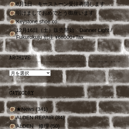
8月1日 キーストーン受注再開します
明けましておめでとう御座います
Keystone shoe co.
12月16日（土）販売開始 Danner Light /
Fukurokuju 別注 ¥68000+Tax
ARCHIVE
ARCHIVE
CATEGORY
★News
(341)
ALDEN REPAIR
(84)
ALDEN 修理
(50)