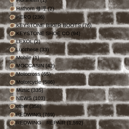
Hathorn 修理
(2)
HERO
(236)
KEYSTONE BIKER BOOTS
(76)
KEYSTONE SHOE CO
(94)
LEXOL
(2)
Lucchese
(33)
Mobile
(1)
MOCCASIN
(42)
Motocross
(65)
Motorcycle
(586)
Music
(335)
NEWS
(103)
other
(358)
REDWING
(769)
REDWING REPAIR
(1,592)