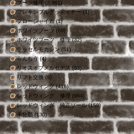
ブーツ修理
(2,361)
フレキシブルグッドイヤー
(1)
フローシャイム
(1)
ホワイツブーツ
(69)
ホワイツブーツ 修理
(32)
ラッセルモカシン
(51)
らんちう
(4)
リオスオブメルセデス
(33)
リフト交換
(8)
レッドウィング
(416)
レッドウィング 修理
(964)
レッドウィング 純正ソール
(159)
未分類
(130)