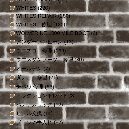
WHITES
(220)
WHITES REPAIR
(280)
WHITES 修理
(125)
WOLVERINE 1000 MILE BOOT
(2)
アンダーソンビーン
(13)
ウエスコ 修理
(139)
ウエスタンブーツ 修理
(30)
オールデン
(7)
ダナー 修理
(21)
チペワ 修理
(53)
トラクショントレッド
(3)
バナナスラッグ
(12)
ヒール交換
(14)
ブーツの手入れ
(82)