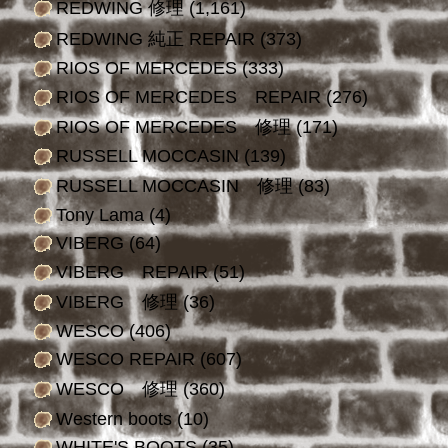
REDWING 修理
(1,161)
REDWING 純正 REPAIR
(373)
RIOS OF MERCEDES
(333)
RIOS OF MERCEDES REPAIR
(276)
RIOS OF MERCEDES 修理
(171)
RUSSELL MOCCASIN
(139)
RUSSELL MOCCASIN 修理
(83)
Tony Lama
(4)
VIBERG
(64)
VIBERG REPAIR
(51)
VIBERG 修理
(36)
WESCO
(406)
WESCO REPAIR
(607)
WESCO 修理
(360)
Western boots
(10)
WHITE'S BOOTS
(35)