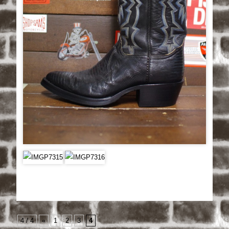
4 / 4
«
1
2
3
4