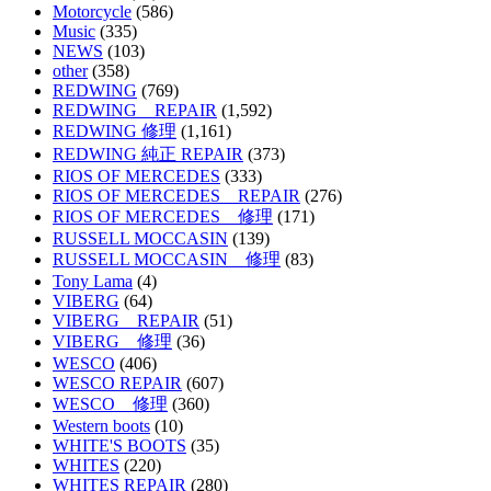
Motorcycle
(586)
Music
(335)
NEWS
(103)
other
(358)
REDWING
(769)
REDWING REPAIR
(1,592)
REDWING 修理
(1,161)
REDWING 純正 REPAIR
(373)
RIOS OF MERCEDES
(333)
RIOS OF MERCEDES REPAIR
(276)
RIOS OF MERCEDES 修理
(171)
RUSSELL MOCCASIN
(139)
RUSSELL MOCCASIN 修理
(83)
Tony Lama
(4)
VIBERG
(64)
VIBERG REPAIR
(51)
VIBERG 修理
(36)
WESCO
(406)
WESCO REPAIR
(607)
WESCO 修理
(360)
Western boots
(10)
WHITE'S BOOTS
(35)
WHITES
(220)
WHITES REPAIR
(280)