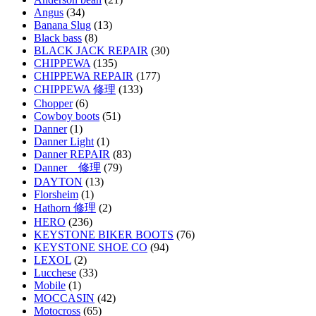
Angus
(34)
Banana Slug
(13)
Black bass
(8)
BLACK JACK REPAIR
(30)
CHIPPEWA
(135)
CHIPPEWA REPAIR
(177)
CHIPPEWA 修理
(133)
Chopper
(6)
Cowboy boots
(51)
Danner
(1)
Danner Light
(1)
Danner REPAIR
(83)
Danner 修理
(79)
DAYTON
(13)
Florsheim
(1)
Hathorn 修理
(2)
HERO
(236)
KEYSTONE BIKER BOOTS
(76)
KEYSTONE SHOE CO
(94)
LEXOL
(2)
Lucchese
(33)
Mobile
(1)
MOCCASIN
(42)
Motocross
(65)