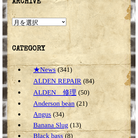
ARCHIVE
ARCHIVE
CATEGORY
★News
(341)
ALDEN REPAIR
(84)
ALDEN 修理
(50)
Anderson bean
(21)
Angus
(34)
Banana Slug
(13)
Black bass
(8)