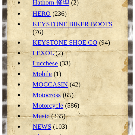
Hathorn 修理
(2)
HERO
(236)
KEYSTONE BIKER BOOTS
(76)
KEYSTONE SHOE CO
(94)
LEXOL
(2)
Lucchese
(33)
Mobile
(1)
MOCCASIN
(42)
Motocross
(65)
Motorcycle
(586)
Music
(335)
NEWS
(103)