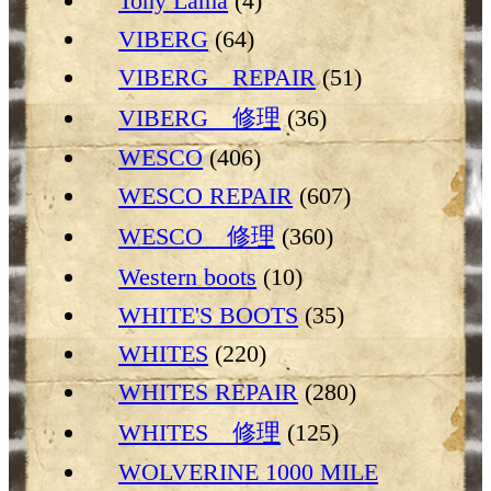
Tony Lama
(4)
VIBERG
(64)
VIBERG REPAIR
(51)
VIBERG 修理
(36)
WESCO
(406)
WESCO REPAIR
(607)
WESCO 修理
(360)
Western boots
(10)
WHITE'S BOOTS
(35)
WHITES
(220)
WHITES REPAIR
(280)
WHITES 修理
(125)
WOLVERINE 1000 MILE