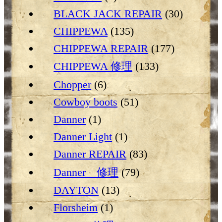
BLACK JACK REPAIR
(30)
CHIPPEWA
(135)
CHIPPEWA REPAIR
(177)
CHIPPEWA 修理
(133)
Chopper
(6)
Cowboy boots
(51)
Danner
(1)
Danner Light
(1)
Danner REPAIR
(83)
Danner 修理
(79)
DAYTON
(13)
Florsheim
(1)