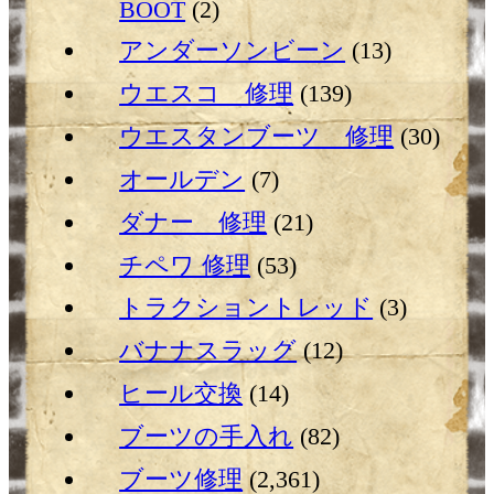
BOOT
(2)
アンダーソンビーン
(13)
ウエスコ 修理
(139)
ウエスタンブーツ 修理
(30)
オールデン
(7)
ダナー 修理
(21)
チペワ 修理
(53)
トラクショントレッド
(3)
バナナスラッグ
(12)
ヒール交換
(14)
ブーツの手入れ
(82)
ブーツ修理
(2,361)