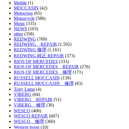
Mobile
(1)
MOCCASIN
(42)
Motocross
(65)
Motorcycle
(586)
Music
(335)
NEWS
(103)
other
(358)
REDWING
(769)
REDWING REPAIR
(1,592)
REDWING 修理
(1,161)
REDWING 純正 REPAIR
(373)
RIOS OF MERCEDES
(333)
RIOS OF MERCEDES REPAIR
(276)
RIOS OF MERCEDES 修理
(171)
RUSSELL MOCCASIN
(139)
RUSSELL MOCCASIN 修理
(83)
Tony Lama
(4)
VIBERG
(64)
VIBERG REPAIR
(51)
VIBERG 修理
(36)
WESCO
(406)
WESCO REPAIR
(607)
WESCO 修理
(360)
Western boots
(10)