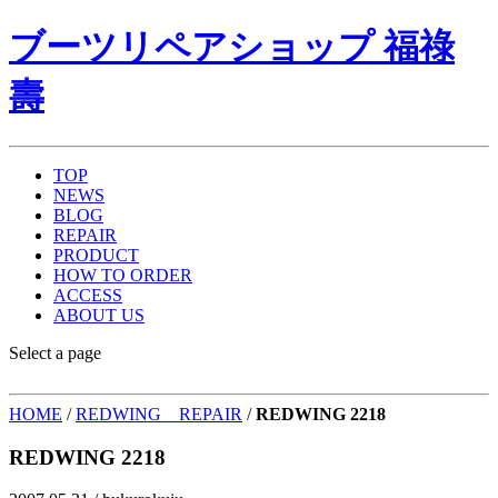
ブーツリペアショップ 福祿
壽
TOP
NEWS
BLOG
REPAIR
PRODUCT
HOW TO ORDER
ACCESS
ABOUT US
Select a page
HOME
/
REDWING REPAIR
/
REDWING 2218
REDWING 2218