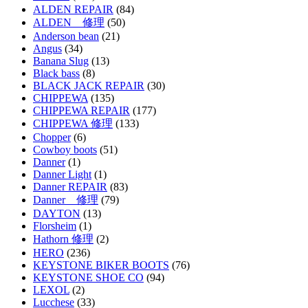
ALDEN REPAIR
(84)
ALDEN 修理
(50)
Anderson bean
(21)
Angus
(34)
Banana Slug
(13)
Black bass
(8)
BLACK JACK REPAIR
(30)
CHIPPEWA
(135)
CHIPPEWA REPAIR
(177)
CHIPPEWA 修理
(133)
Chopper
(6)
Cowboy boots
(51)
Danner
(1)
Danner Light
(1)
Danner REPAIR
(83)
Danner 修理
(79)
DAYTON
(13)
Florsheim
(1)
Hathorn 修理
(2)
HERO
(236)
KEYSTONE BIKER BOOTS
(76)
KEYSTONE SHOE CO
(94)
LEXOL
(2)
Lucchese
(33)