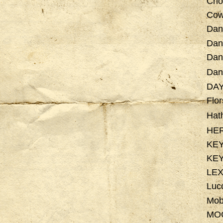
Cho
Cow
Dan
Dan
Dan
Da
DA
Flo
Hat
HE
KE
KE
LE
Luc
Mob
MO