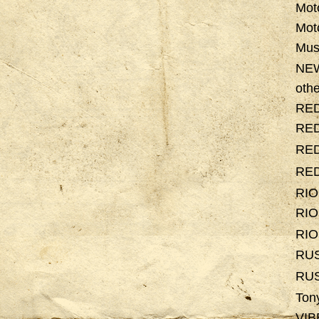
Mot
Mot
Mus
NE
othe
RE
RE
RE
RE
RI
RI
RI
RU
RU
Ton
VI