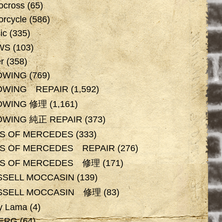
ocross
(65)
orcycle
(586)
ic
(335)
WS
(103)
r
(358)
DWING
(769)
DWING REPAIR
(1,592)
DWING 修理
(1,161)
DWING 純正 REPAIR
(373)
OS OF MERCEDES
(333)
OS OF MERCEDES REPAIR
(276)
OS OF MERCEDES 修理
(171)
SSELL MOCCASIN
(139)
SSELL MOCCASIN 修理
(83)
y Lama
(4)
BERG
(64)