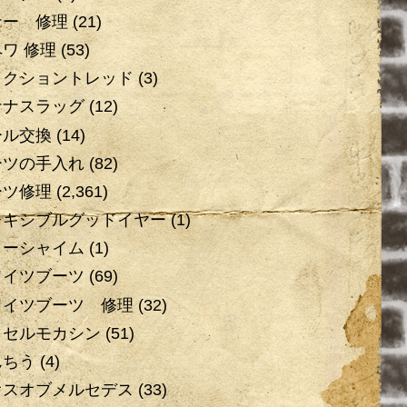
ナー 修理
(21)
ワ 修理
(53)
ラクショントレッド
(3)
ナナスラッグ
(12)
ール交換
(14)
ーツの手入れ
(82)
ーツ修理
(2,361)
レキシブルグッドイヤー
(1)
ローシャイム
(1)
ワイツブーツ
(69)
ワイツブーツ 修理
(32)
ッセルモカシン
(51)
んちう
(4)
オスオブメルセデス
(33)