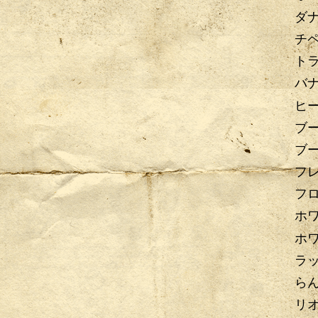
ダ
チペ
ト
バ
ヒ
ブ
ブ
フ
フ
ホ
ホ
ラ
ら
リ