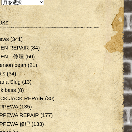
E
ORY
ews
(341)
EN REPAIR
(84)
DEN 修理
(50)
erson bean
(21)
us
(34)
ana Slug
(13)
ck bass
(8)
CK JACK REPAIR
(30)
IPPEWA
(135)
PPEWA REPAIR
(177)
IPPEWA 修理
(133)