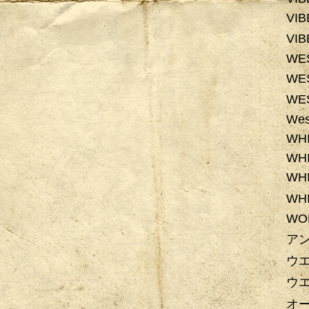
VI
VI
WE
WE
WE
Wes
WHI
WH
WHI
WH
WOL
ア
ウ
ウ
オ