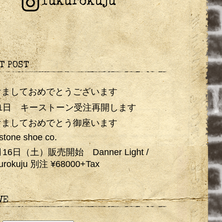
fukurokuju
T POST
けましておめでとうございます
月1日 キーストーン受注再開します
けましておめでとう御座います
stone shoe co.
月16日（土）販売開始 Danner Light /
urokuju 別注 ¥68000+Tax
VE