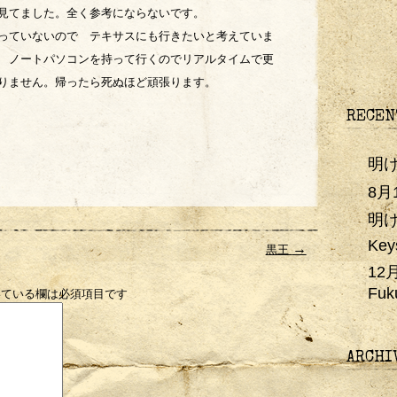
て見てました。全く参考にならないです。
っていないので テキサスにも行きたいと考えていま
 ノートパソコンを持って行くのでリアルタイムで更
りません。帰ったら死ぬほど頑張ります。
RECEN
明
8
明
Key
→
黒王
12
Fuk
ている欄は必須項目です
ARCHI