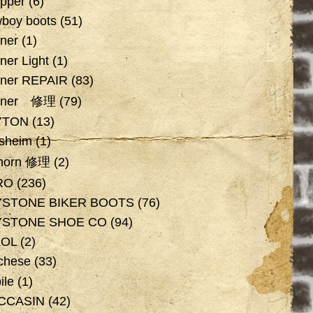
pper
(6)
boy boots
(51)
ner
(1)
ner Light
(1)
ner REPAIR
(83)
nner 修理
(79)
YTON
(13)
rsheim
(1)
horn 修理
(2)
RO
(236)
YSTONE BIKER BOOTS
(76)
YSTONE SHOE CO
(94)
XOL
(2)
chese
(33)
ile
(1)
CCASIN
(42)