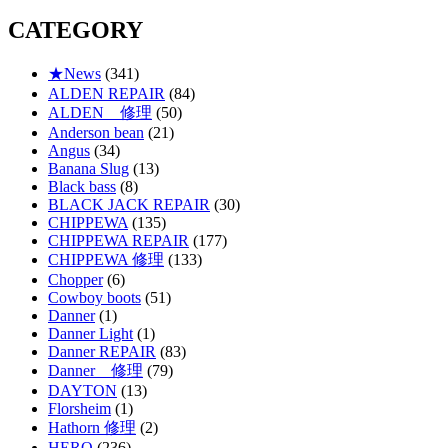
CATEGORY
★News
(341)
ALDEN REPAIR
(84)
ALDEN 修理
(50)
Anderson bean
(21)
Angus
(34)
Banana Slug
(13)
Black bass
(8)
BLACK JACK REPAIR
(30)
CHIPPEWA
(135)
CHIPPEWA REPAIR
(177)
CHIPPEWA 修理
(133)
Chopper
(6)
Cowboy boots
(51)
Danner
(1)
Danner Light
(1)
Danner REPAIR
(83)
Danner 修理
(79)
DAYTON
(13)
Florsheim
(1)
Hathorn 修理
(2)
HERO
(236)