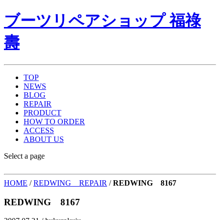
ブーツリペアショップ 福祿
壽
TOP
NEWS
BLOG
REPAIR
PRODUCT
HOW TO ORDER
ACCESS
ABOUT US
Select a page
HOME
/
REDWING REPAIR
/
REDWING 8167
REDWING 8167