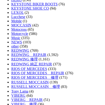
KEYSTONE BIKER BOOTS
(76)
KEYSTONE SHOE CO
(94)
LEXOL
(2)
Lucchese
(33)
Mobile
(1)
MOCCASIN
(42)
Motocross
(65)
Motorcycle
(586)
Music
(335)
NEWS
(103)
other
(358)
REDWING
(769)
REDWING REPAIR
(1,592)
REDWING 修理
(1,161)
REDWING 純正 REPAIR
(373)
RIOS OF MERCEDES
(333)
RIOS OF MERCEDES REPAIR
(276)
RIOS OF MERCEDES 修理
(171)
RUSSELL MOCCASIN
(139)
RUSSELL MOCCASIN 修理
(83)
Tony Lama
(4)
VIBERG
(64)
VIBERG REPAIR
(51)
VIBERG 修理
(36)