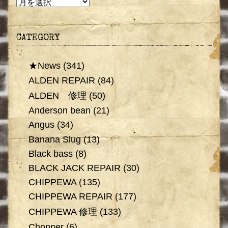
CATEGORY
★News
(341)
ALDEN REPAIR
(84)
ALDEN 修理
(50)
Anderson bean
(21)
Angus
(34)
Banana Slug
(13)
Black bass
(8)
BLACK JACK REPAIR
(30)
CHIPPEWA
(135)
CHIPPEWA REPAIR
(177)
CHIPPEWA 修理
(133)
Chopper
(6)