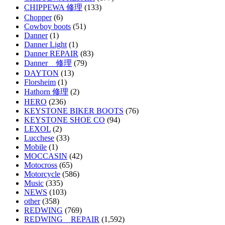
CHIPPEWA 修理
(133)
Chopper
(6)
Cowboy boots
(51)
Danner
(1)
Danner Light
(1)
Danner REPAIR
(83)
Danner 修理
(79)
DAYTON
(13)
Florsheim
(1)
Hathorn 修理
(2)
HERO
(236)
KEYSTONE BIKER BOOTS
(76)
KEYSTONE SHOE CO
(94)
LEXOL
(2)
Lucchese
(33)
Mobile
(1)
MOCCASIN
(42)
Motocross
(65)
Motorcycle
(586)
Music
(335)
NEWS
(103)
other
(358)
REDWING
(769)
REDWING REPAIR
(1,592)