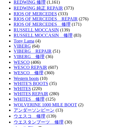
REDWING 修理
(1,161)
REDWING 純正 REPAIR
(373)
RIOS OF MERCEDES
(333)
RIOS OF MERCEDES REPAIR
(276)
RIOS OF MERCEDES 修理
(171)
RUSSELL MOCCASIN
(139)
RUSSELL MOCCASIN 修理
(83)
Tony Lama
(4)
VIBERG
(64)
VIBERG REPAIR
(51)
VIBERG 修理
(36)
WESCO
(406)
WESCO REPAIR
(607)
WESCO 修理
(360)
Western boots
(10)
WHITE'S BOOTS
(35)
WHITES
(220)
WHITES REPAIR
(280)
WHITES 修理
(125)
WOLVERINE 1000 MILE BOOT
(2)
アンダーソンビーン
(13)
ウエスコ 修理
(139)
ウエスタンブーツ 修理
(30)