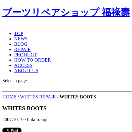
ブーツリペアショップ 福祿壽
TOP
NEWS
BLOG
REPAIR
PRODUCT
HOW TO ORDER
ACCESS
ABOUT US
Select a page
HOME
/
WHITES REPAIR
/
WHITES BOOTS
WHITES BOOTS
2007.10.19 /
hukurokuju