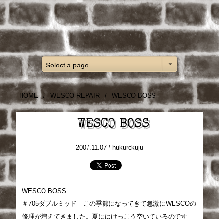
Select a page
HOME
/
WESCO REPAIR
/
WESCO BOSS
WESCO BOSS
2007.11.07 /
hukurokuju
WESCO BOSS
＃705ダブルミッド この季節になってきて急激にWESCOの
修理が増えてきました。夏にはけっこう空いているのです