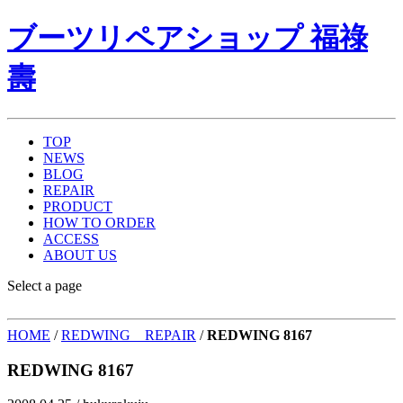
ブーツリペアショップ 福祿
壽
TOP
NEWS
BLOG
REPAIR
PRODUCT
HOW TO ORDER
ACCESS
ABOUT US
Select a page
HOME
/
REDWING REPAIR
/
REDWING 8167
REDWING 8167