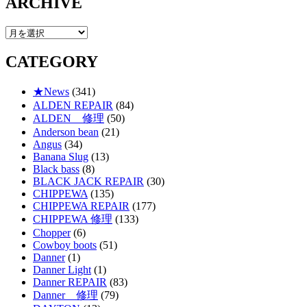
ARCHIVE
ARCHIVE
CATEGORY
★News
(341)
ALDEN REPAIR
(84)
ALDEN 修理
(50)
Anderson bean
(21)
Angus
(34)
Banana Slug
(13)
Black bass
(8)
BLACK JACK REPAIR
(30)
CHIPPEWA
(135)
CHIPPEWA REPAIR
(177)
CHIPPEWA 修理
(133)
Chopper
(6)
Cowboy boots
(51)
Danner
(1)
Danner Light
(1)
Danner REPAIR
(83)
Danner 修理
(79)