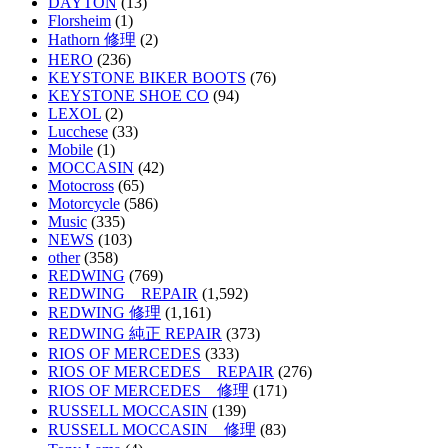
DAYTON
(13)
Florsheim
(1)
Hathorn 修理
(2)
HERO
(236)
KEYSTONE BIKER BOOTS
(76)
KEYSTONE SHOE CO
(94)
LEXOL
(2)
Lucchese
(33)
Mobile
(1)
MOCCASIN
(42)
Motocross
(65)
Motorcycle
(586)
Music
(335)
NEWS
(103)
other
(358)
REDWING
(769)
REDWING REPAIR
(1,592)
REDWING 修理
(1,161)
REDWING 純正 REPAIR
(373)
RIOS OF MERCEDES
(333)
RIOS OF MERCEDES REPAIR
(276)
RIOS OF MERCEDES 修理
(171)
RUSSELL MOCCASIN
(139)
RUSSELL MOCCASIN 修理
(83)