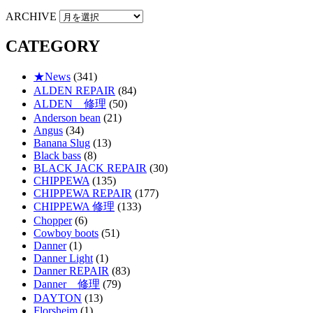
ARCHIVE
CATEGORY
★News
(341)
ALDEN REPAIR
(84)
ALDEN 修理
(50)
Anderson bean
(21)
Angus
(34)
Banana Slug
(13)
Black bass
(8)
BLACK JACK REPAIR
(30)
CHIPPEWA
(135)
CHIPPEWA REPAIR
(177)
CHIPPEWA 修理
(133)
Chopper
(6)
Cowboy boots
(51)
Danner
(1)
Danner Light
(1)
Danner REPAIR
(83)
Danner 修理
(79)
DAYTON
(13)
Florsheim
(1)