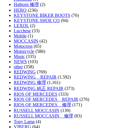
Hathorn 修理
(2)
HERO
(236)
KEYSTONE BIKER BOOTS
(76)
KEYSTONE SHOE CO
(94)
LEXOL
(2)
Lucchese
(33)
Mobile
(1)
MOCCASIN
(42)
Motocross
(65)
Motorcycle
(586)
Music
(335)
NEWS
(103)
other
(358)
REDWING
(769)
REDWING REPAIR
(1,592)
REDWING 修理
(1,161)
REDWING 純正 REPAIR
(373)
RIOS OF MERCEDES
(333)
RIOS OF MERCEDES REPAIR
(276)
RIOS OF MERCEDES 修理
(171)
RUSSELL MOCCASIN
(139)
RUSSELL MOCCASIN 修理
(83)
Tony Lama
(4)
VIBERG
(64)