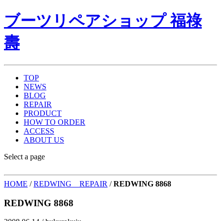
ブーツリペアショップ 福祿
壽
TOP
NEWS
BLOG
REPAIR
PRODUCT
HOW TO ORDER
ACCESS
ABOUT US
Select a page
HOME
/
REDWING REPAIR
/
REDWING 8868
REDWING 8868