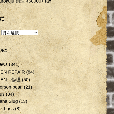
urokuju 別注 ¥68000+Tax
VE
E
ORY
ews
(341)
EN REPAIR
(84)
DEN 修理
(50)
erson bean
(21)
us
(34)
ana Slug
(13)
ck bass
(8)