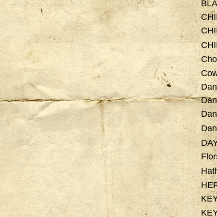
BLA
CH
CHI
CH
Cho
Cow
Dan
Dan
Dan
Da
DA
Flo
Hat
HE
KE
KE