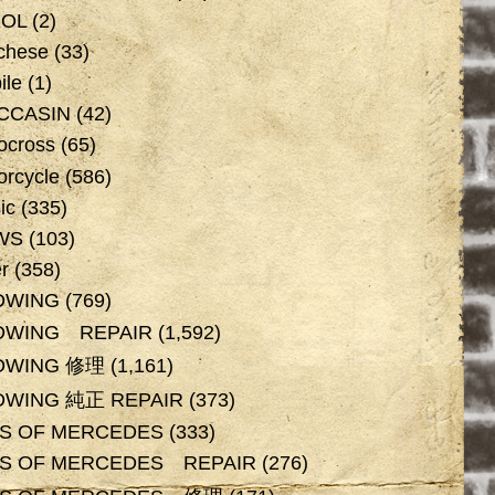
XOL
(2)
chese
(33)
ile
(1)
CCASIN
(42)
ocross
(65)
orcycle
(586)
ic
(335)
WS
(103)
r
(358)
DWING
(769)
DWING REPAIR
(1,592)
DWING 修理
(1,161)
DWING 純正 REPAIR
(373)
OS OF MERCEDES
(333)
OS OF MERCEDES REPAIR
(276)