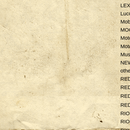
LE
Luc
Mob
MO
Mot
Mot
Mus
NE
othe
RE
RE
RE
RE
RI
RI