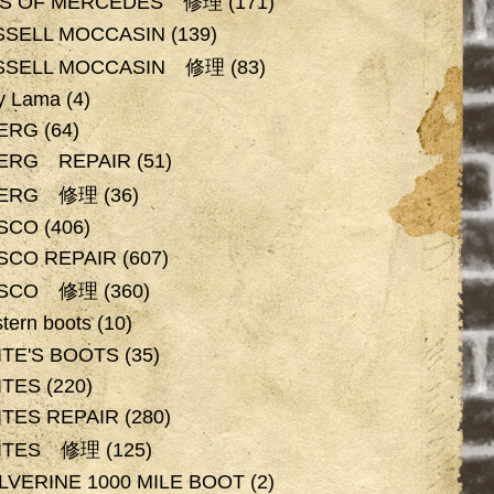
OS OF MERCEDES 修理
(171)
SSELL MOCCASIN
(139)
SSELL MOCCASIN 修理
(83)
y Lama
(4)
BERG
(64)
BERG REPAIR
(51)
BERG 修理
(36)
SCO
(406)
SCO REPAIR
(607)
SCO 修理
(360)
tern boots
(10)
TE'S BOOTS
(35)
ITES
(220)
TES REPAIR
(280)
ITES 修理
(125)
VERINE 1000 MILE BOOT
(2)