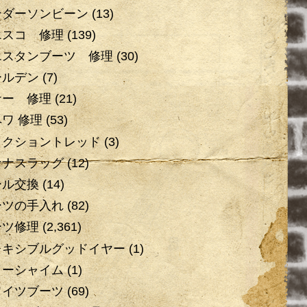
ンダーソンビーン
(13)
エスコ 修理
(139)
エスタンブーツ 修理
(30)
ールデン
(7)
ナー 修理
(21)
ワ 修理
(53)
ラクショントレッド
(3)
ナナスラッグ
(12)
ール交換
(14)
ーツの手入れ
(82)
ーツ修理
(2,361)
レキシブルグッドイヤー
(1)
ローシャイム
(1)
ワイツブーツ
(69)