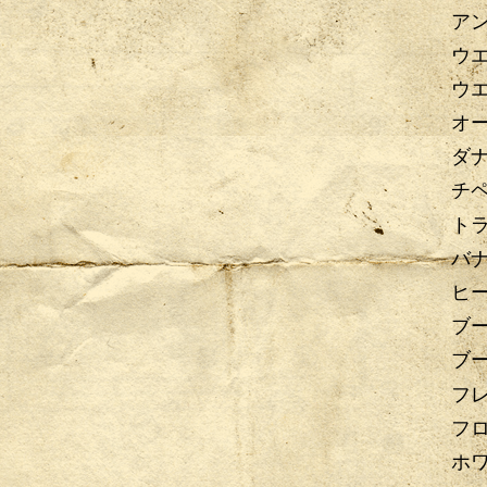
ア
ウ
ウ
オ
ダ
チペ
ト
バ
ヒ
ブ
ブ
フ
フ
ホ