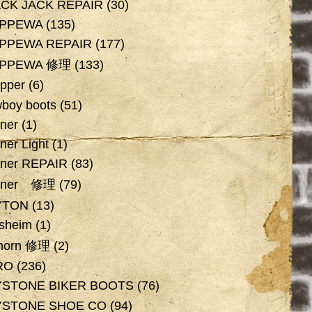
CK JACK REPAIR
(30)
IPPEWA
(135)
PPEWA REPAIR
(177)
IPPEWA 修理
(133)
pper
(6)
boy boots
(51)
ner
(1)
ner Light
(1)
ner REPAIR
(83)
nner 修理
(79)
YTON
(13)
rsheim
(1)
horn 修理
(2)
RO
(236)
YSTONE BIKER BOOTS
(76)
YSTONE SHOE CO
(94)