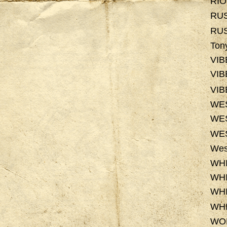
RI
RU
RU
Ton
VI
VI
VI
WE
WE
WE
Wes
WHI
WH
WHI
WH
WOL