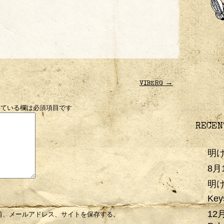
→
VIBERG
ている欄は必須項目です
RECEN
明
8
明
Key
12
前、メールアドレス、サイトを保存する。