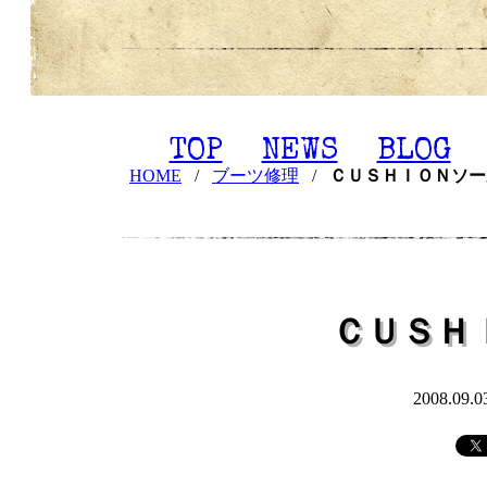
TOP
NEWS
BLOG
HOME
/
ブーツ修理
/
ＣＵＳＨＩＯＮソー
ＣＵＳＨ
2008.09.0