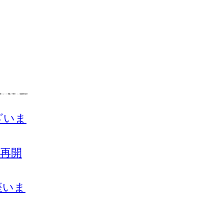
ざいま
注再開
座いま