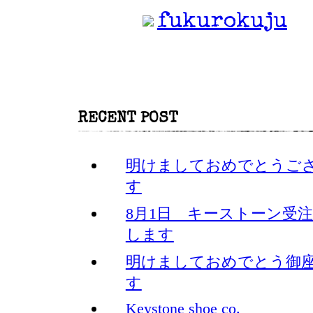
fukurokuju
RECENT POST
明けましておめでとうご
す
8月1日 キーストーン受
します
明けましておめでとう御
す
Keystone shoe co.