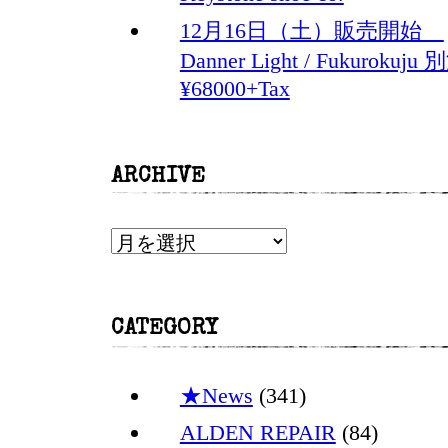
12月16日（土）販売開始
Danner Light / Fukurokuju 
¥68000+Tax
ARCHIVE
ARCHIVE
CATEGORY
★News
(341)
ALDEN REPAIR
(84)