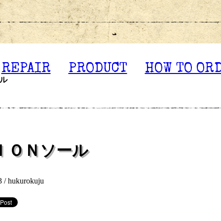
REPAIR
PRODUCT
HOW TO OR
ル
ＩＯＮソール
3 /
hukurokuju