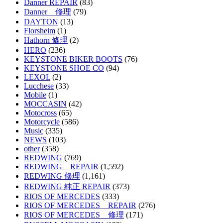
Danner REPAIR
(83)
Danner 修理
(79)
DAYTON
(13)
Florsheim
(1)
Hathorn 修理
(2)
HERO
(236)
KEYSTONE BIKER BOOTS
(76)
KEYSTONE SHOE CO
(94)
LEXOL
(2)
Lucchese
(33)
Mobile
(1)
MOCCASIN
(42)
Motocross
(65)
Motorcycle
(586)
Music
(335)
NEWS
(103)
other
(358)
REDWING
(769)
REDWING REPAIR
(1,592)
REDWING 修理
(1,161)
REDWING 純正 REPAIR
(373)
RIOS OF MERCEDES
(333)
RIOS OF MERCEDES REPAIR
(276)
RIOS OF MERCEDES 修理
(171)