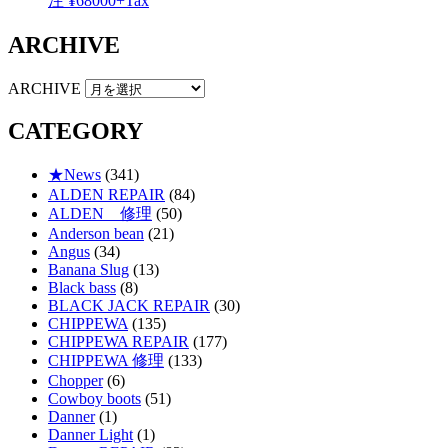
注 ¥68000+Tax
ARCHIVE
ARCHIVE
CATEGORY
★News
(341)
ALDEN REPAIR
(84)
ALDEN 修理
(50)
Anderson bean
(21)
Angus
(34)
Banana Slug
(13)
Black bass
(8)
BLACK JACK REPAIR
(30)
CHIPPEWA
(135)
CHIPPEWA REPAIR
(177)
CHIPPEWA 修理
(133)
Chopper
(6)
Cowboy boots
(51)
Danner
(1)
Danner Light
(1)