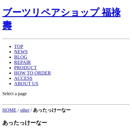
ブーツリペアショップ 福祿
壽
TOP
NEWS
BLOG
REPAIR
PRODUCT
HOW TO ORDER
ACCESS
ABOUT US
Select a page
HOME
/
other
/
あったっけーなー
あったっけーなー