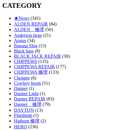
CATEGORY
★News
(341)
ALDEN REPAIR
(84)
ALDEN 修理
(50)
Anderson bean
(21)
Angus
(34)
Banana Slug
(13)
Black bass
(8)
BLACK JACK REPAIR
(30)
CHIPPEWA
(135)
CHIPPEWA REPAIR
(177)
CHIPPEWA 修理
(133)
Chopper
(6)
Cowboy boots
(51)
Danner
(1)
Danner Light
(1)
Danner REPAIR
(83)
Danner 修理
(79)
DAYTON
(13)
Florsheim
(1)
Hathorn 修理
(2)
HERO
(236)