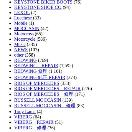
KEYSTONE BIKER BOOTS
(76)
KEYSTONE SHOE CO
(94)
LEXOL
(2)
Lucchese
(33)
Mobile
(1)
MOCCASIN
(42)
Motocross
(65)
Motorcycle
(586)
Music
(335)
NEWS
(103)
other
(358)
REDWING
(769)
REDWING REPAIR
(1,592)
REDWING 修理
(1,161)
REDWING 純正 REPAIR
(373)
RIOS OF MERCEDES
(333)
RIOS OF MERCEDES REPAIR
(276)
RIOS OF MERCEDES 修理
(171)
RUSSELL MOCCASIN
(139)
RUSSELL MOCCASIN 修理
(83)
Tony Lama
(4)
VIBERG
(64)
VIBERG REPAIR
(51)
VIBERG 修理
(36)