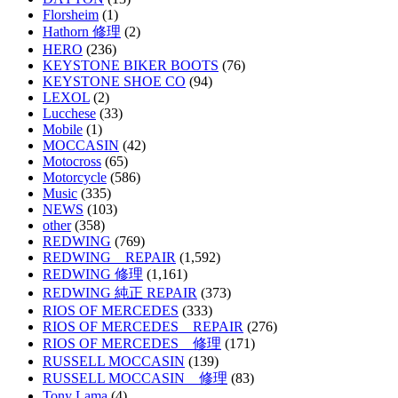
Florsheim
(1)
Hathorn 修理
(2)
HERO
(236)
KEYSTONE BIKER BOOTS
(76)
KEYSTONE SHOE CO
(94)
LEXOL
(2)
Lucchese
(33)
Mobile
(1)
MOCCASIN
(42)
Motocross
(65)
Motorcycle
(586)
Music
(335)
NEWS
(103)
other
(358)
REDWING
(769)
REDWING REPAIR
(1,592)
REDWING 修理
(1,161)
REDWING 純正 REPAIR
(373)
RIOS OF MERCEDES
(333)
RIOS OF MERCEDES REPAIR
(276)
RIOS OF MERCEDES 修理
(171)
RUSSELL MOCCASIN
(139)
RUSSELL MOCCASIN 修理
(83)
Tony Lama
(4)