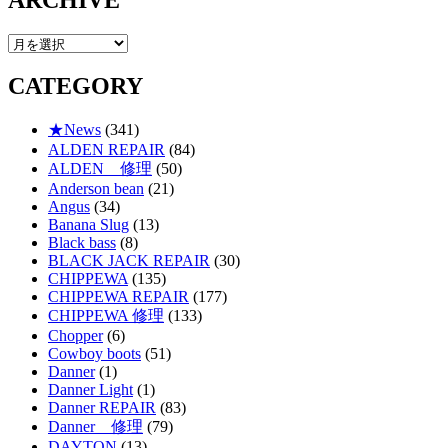
ARCHIVE
ARCHIVE
CATEGORY
★News
(341)
ALDEN REPAIR
(84)
ALDEN 修理
(50)
Anderson bean
(21)
Angus
(34)
Banana Slug
(13)
Black bass
(8)
BLACK JACK REPAIR
(30)
CHIPPEWA
(135)
CHIPPEWA REPAIR
(177)
CHIPPEWA 修理
(133)
Chopper
(6)
Cowboy boots
(51)
Danner
(1)
Danner Light
(1)
Danner REPAIR
(83)
Danner 修理
(79)
DAYTON
(13)