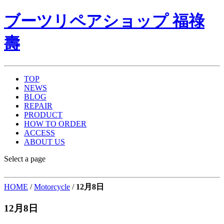
ブーツリペアショップ 福祿
壽
TOP
NEWS
BLOG
REPAIR
PRODUCT
HOW TO ORDER
ACCESS
ABOUT US
Select a page
HOME
/
Motorcycle
/
12月8日
12月8日