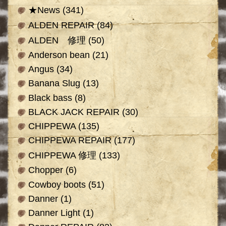
★News
(341)
ALDEN REPAIR
(84)
ALDEN 修理
(50)
Anderson bean
(21)
Angus
(34)
Banana Slug
(13)
Black bass
(8)
BLACK JACK REPAIR
(30)
CHIPPEWA
(135)
CHIPPEWA REPAIR
(177)
CHIPPEWA 修理
(133)
Chopper
(6)
Cowboy boots
(51)
Danner
(1)
Danner Light
(1)