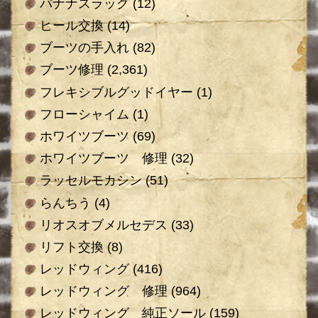
バナナスラッグ
(12)
ヒール交換
(14)
ブーツの手入れ
(82)
ブーツ修理
(2,361)
フレキシブルグッドイヤー
(1)
フローシャイム
(1)
ホワイツブーツ
(69)
ホワイツブーツ 修理
(32)
ラッセルモカシン
(51)
らんちう
(4)
リオスオブメルセデス
(33)
リフト交換
(8)
レッドウィング
(416)
レッドウィング 修理
(964)
レッドウィング 純正ソール
(159)