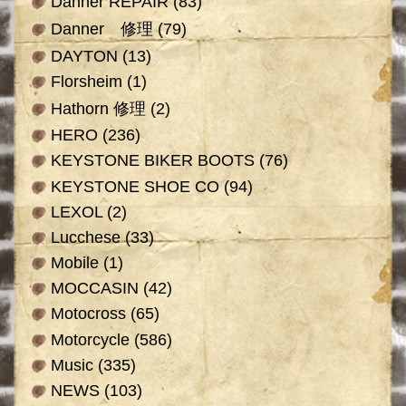
Danner REPAIR
(83)
Danner 修理
(79)
DAYTON
(13)
Florsheim
(1)
Hathorn 修理
(2)
HERO
(236)
KEYSTONE BIKER BOOTS
(76)
KEYSTONE SHOE CO
(94)
LEXOL
(2)
Lucchese
(33)
Mobile
(1)
MOCCASIN
(42)
Motocross
(65)
Motorcycle
(586)
Music
(335)
NEWS
(103)