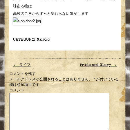
味ある物は
高校のころからずっと変わらない気がします
CATEGORY:
Music
←
→
ライブ
Pride and Glory
コメントを残す
メールアドレスが公開されることはありません。
*
が付いている
欄は必須項目です
コメント