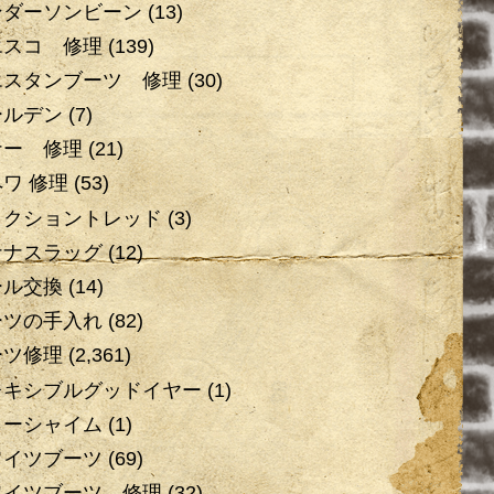
ンダーソンビーン
(13)
エスコ 修理
(139)
エスタンブーツ 修理
(30)
ールデン
(7)
ナー 修理
(21)
ワ 修理
(53)
ラクショントレッド
(3)
ナナスラッグ
(12)
ール交換
(14)
ーツの手入れ
(82)
ーツ修理
(2,361)
レキシブルグッドイヤー
(1)
ローシャイム
(1)
ワイツブーツ
(69)
ワイツブーツ 修理
(32)