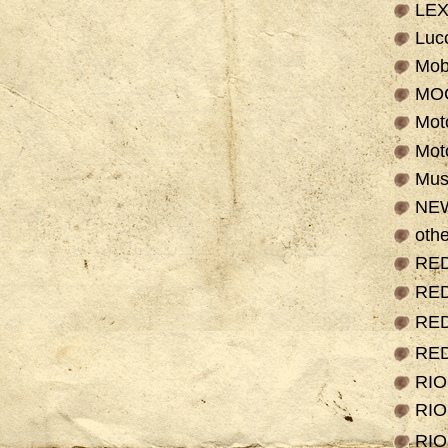
LE
Luc
Mob
MO
Mot
Mot
Mus
NE
othe
RE
RE
RE
RE
RI
RI
RI