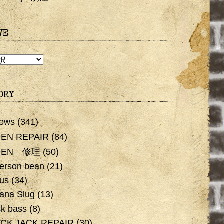
VE
E
ORY
ews
(341)
EN REPAIR
(84)
DEN 修理
(50)
erson bean
(21)
us
(34)
ana Slug
(13)
ck bass
(8)
CK JACK REPAIR
(30)