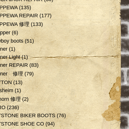
IPPEWA
(135)
PPEWA REPAIR
(177)
IPPEWA 修理
(133)
pper
(6)
boy boots
(51)
ner
(1)
ner Light
(1)
ner REPAIR
(83)
nner 修理
(79)
YTON
(13)
rsheim
(1)
horn 修理
(2)
RO
(236)
YSTONE BIKER BOOTS
(76)
YSTONE SHOE CO
(94)