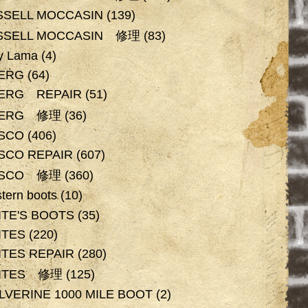
SSELL MOCCASIN
(139)
SSELL MOCCASIN 修理
(83)
y Lama
(4)
BERG
(64)
BERG REPAIR
(51)
BERG 修理
(36)
SCO
(406)
SCO REPAIR
(607)
SCO 修理
(360)
tern boots
(10)
TE'S BOOTS
(35)
ITES
(220)
TES REPAIR
(280)
ITES 修理
(125)
VERINE 1000 MILE BOOT
(2)