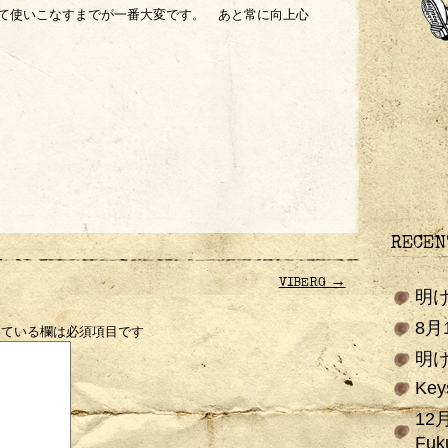
て使いこなすまでが一番大変です。 あと常に向上心
RECEN
→
VIBERG
明
8
ている欄は必須項目です
明
Key
12
Fuk