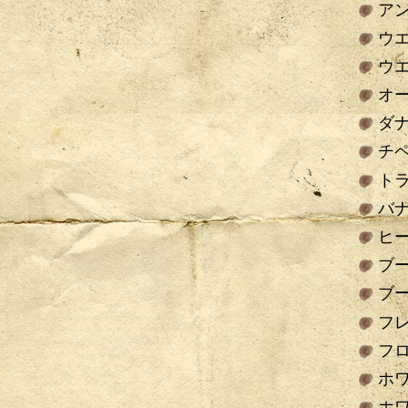
ア
ウ
ウ
オ
ダ
チペ
ト
バ
ヒ
ブ
ブ
フ
フ
ホ
ホ