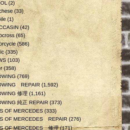
XOL
(2)
chese
(33)
ile
(1)
CCASIN
(42)
ocross
(65)
orcycle
(586)
ic
(335)
WS
(103)
r
(358)
DWING
(769)
DWING REPAIR
(1,592)
DWING 修理
(1,161)
DWING 純正 REPAIR
(373)
OS OF MERCEDES
(333)
OS OF MERCEDES REPAIR
(276)
OS OF MERCEDES 修理
(171)