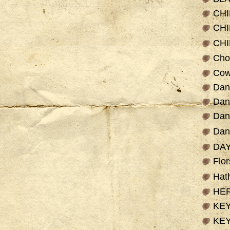
CH
CHI
CH
Cho
Cow
Dan
Dan
Dan
Da
DA
Flo
Hat
HE
KE
KE