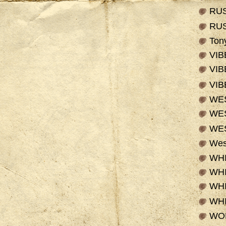
RU
RU
Ton
VI
VI
VI
WE
WE
WE
Wes
WHI
WH
WHI
WH
WOL