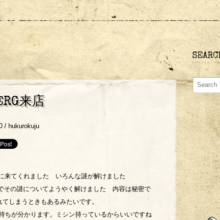
SEARC
BERG来店
0 /
hukurokuju
教えに来てくれました いろんな謎が解けました
のでその謎についてようやく解けました 内容は秘密で
れてしまうときもあるみたいです。
持ちが分かります。ミシン持っているからいいですね