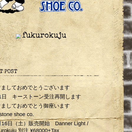
fukurokuju
T POST
けましておめでとうございます
月1日 キーストーン受注再開します
けましておめでとう御座います
stone shoe co.
月16日（土）販売開始 Danner Light /
urokuju 別注 ¥68000+Tax