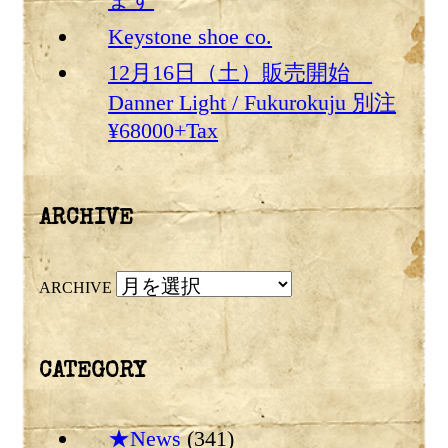
Keystone shoe co.
12月16日（土）販売開始
Danner Light / Fukurokuju 別注
¥68000+Tax
ARCHIVE
ARCHIVE
CATEGORY
★News
(341)