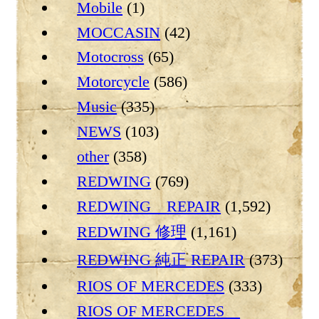
Mobile
(1)
MOCCASIN
(42)
Motocross
(65)
Motorcycle
(586)
Music
(335)
NEWS
(103)
other
(358)
REDWING
(769)
REDWING REPAIR
(1,592)
REDWING 修理
(1,161)
REDWING 純正 REPAIR
(373)
RIOS OF MERCEDES
(333)
RIOS OF MERCEDES