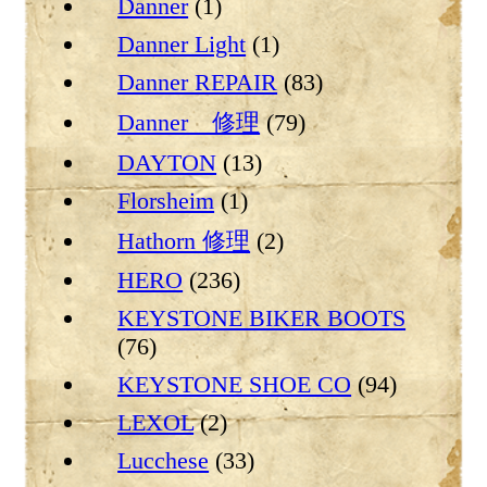
Danner
(1)
Danner Light
(1)
Danner REPAIR
(83)
Danner 修理
(79)
DAYTON
(13)
Florsheim
(1)
Hathorn 修理
(2)
HERO
(236)
KEYSTONE BIKER BOOTS
(76)
KEYSTONE SHOE CO
(94)
LEXOL
(2)
Lucchese
(33)