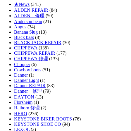
★News
(341)
ALDEN REPAIR
(84)
ALDEN 修理
(50)
Anderson bean
(21)
Angus
(34)
Banana Slug
(13)
Black bass
(8)
BLACK JACK REPAIR
(30)
CHIPPEWA
(135)
CHIPPEWA REPAIR
(177)
CHIPPEWA 修理
(133)
Chopper
(6)
Cowboy boots
(51)
Danner
(1)
Danner Light
(1)
Danner REPAIR
(83)
Danner 修理
(79)
DAYTON
(13)
Florsheim
(1)
Hathorn 修理
(2)
HERO
(236)
KEYSTONE BIKER BOOTS
(76)
KEYSTONE SHOE CO
(94)
LEXOL
(2)