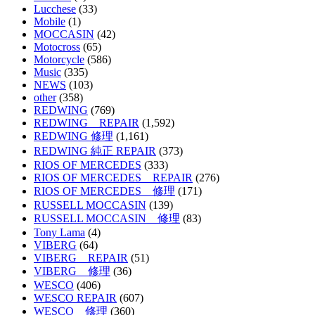
Lucchese
(33)
Mobile
(1)
MOCCASIN
(42)
Motocross
(65)
Motorcycle
(586)
Music
(335)
NEWS
(103)
other
(358)
REDWING
(769)
REDWING REPAIR
(1,592)
REDWING 修理
(1,161)
REDWING 純正 REPAIR
(373)
RIOS OF MERCEDES
(333)
RIOS OF MERCEDES REPAIR
(276)
RIOS OF MERCEDES 修理
(171)
RUSSELL MOCCASIN
(139)
RUSSELL MOCCASIN 修理
(83)
Tony Lama
(4)
VIBERG
(64)
VIBERG REPAIR
(51)
VIBERG 修理
(36)
WESCO
(406)
WESCO REPAIR
(607)
WESCO 修理
(360)