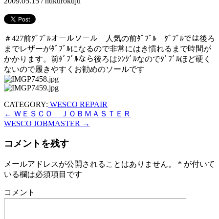
2009.05.15 /
hukurokuju
＃427前ﾀﾞﾌﾞﾙオールソール 人気の前ﾀﾞﾌﾞﾙ ﾀﾞﾌﾞﾙでは後ろ
までレザーがﾀﾞﾌﾞﾙになるので非常にはき慣れるまで時間が
かかります。前ﾀﾞﾌﾞﾙなら後ろはｼﾝｸﾞﾙなのでﾀﾞﾌﾞﾙほど硬く
ないので履きやすくお勧めのソールです
CATEGORY:
WESCO REPAIR
←
ＷＥＳＣＯ ＪＯＢＭＡＳＴＥＲ
WESCO JOBMASTER
→
コメントを残す
メールアドレスが公開されることはありません。
*
が付いて
いる欄は必須項目です
コメント