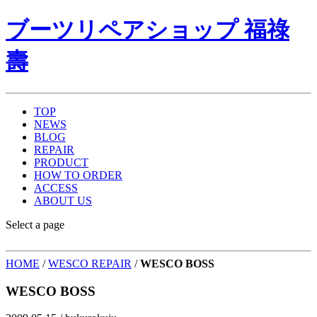
ブーツリペアショップ 福祿
壽
TOP
NEWS
BLOG
REPAIR
PRODUCT
HOW TO ORDER
ACCESS
ABOUT US
Select a page
HOME
/
WESCO REPAIR
/
WESCO BOSS
WESCO BOSS