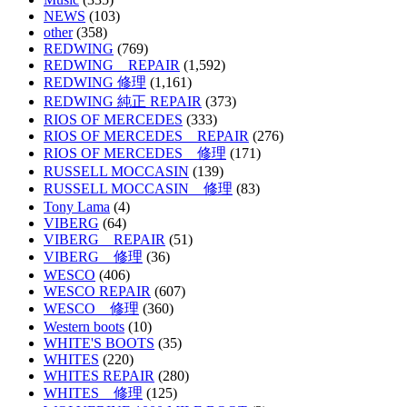
NEWS
(103)
other
(358)
REDWING
(769)
REDWING REPAIR
(1,592)
REDWING 修理
(1,161)
REDWING 純正 REPAIR
(373)
RIOS OF MERCEDES
(333)
RIOS OF MERCEDES REPAIR
(276)
RIOS OF MERCEDES 修理
(171)
RUSSELL MOCCASIN
(139)
RUSSELL MOCCASIN 修理
(83)
Tony Lama
(4)
VIBERG
(64)
VIBERG REPAIR
(51)
VIBERG 修理
(36)
WESCO
(406)
WESCO REPAIR
(607)
WESCO 修理
(360)
Western boots
(10)
WHITE'S BOOTS
(35)
WHITES
(220)
WHITES REPAIR
(280)
WHITES 修理
(125)