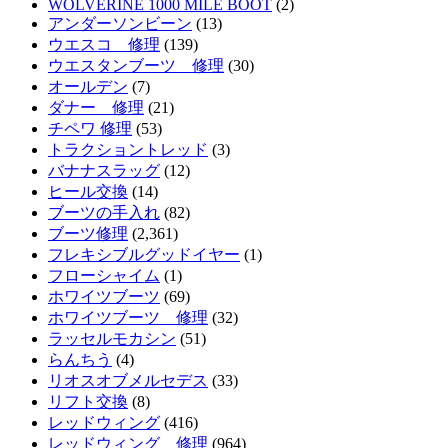
WOLVERINE 1000 MILE BOOT
(2)
アンダーソンビーン
(13)
ウエスコ 修理
(139)
ウエスタンブーツ 修理
(30)
オールデン
(7)
ダナー 修理
(21)
チペワ 修理
(53)
トラクショントレッド
(3)
バナナスラッグ
(12)
ヒール交換
(14)
ブーツの手入れ
(82)
ブーツ修理
(2,361)
フレキシブルグッドイヤー
(1)
フローシャイム
(1)
ホワイツブーツ
(69)
ホワイツブーツ 修理
(32)
ラッセルモカシン
(51)
らんちう
(4)
リオスオブメルセデス
(33)
リフト交換
(8)
レッドウィング
(416)
レッドウィング 修理
(964)