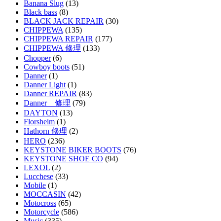
Banana Slug
(13)
Black bass
(8)
BLACK JACK REPAIR
(30)
CHIPPEWA
(135)
CHIPPEWA REPAIR
(177)
CHIPPEWA 修理
(133)
Chopper
(6)
Cowboy boots
(51)
Danner
(1)
Danner Light
(1)
Danner REPAIR
(83)
Danner 修理
(79)
DAYTON
(13)
Florsheim
(1)
Hathorn 修理
(2)
HERO
(236)
KEYSTONE BIKER BOOTS
(76)
KEYSTONE SHOE CO
(94)
LEXOL
(2)
Lucchese
(33)
Mobile
(1)
MOCCASIN
(42)
Motocross
(65)
Motorcycle
(586)
Music
(335)