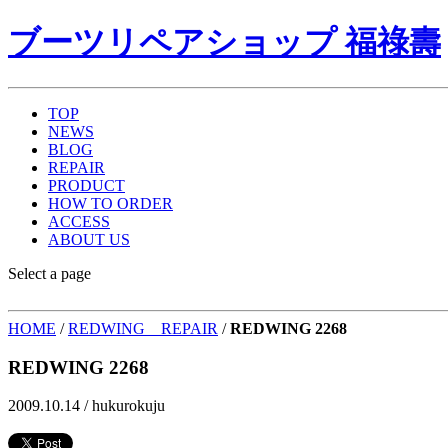
ブーツリペアショップ 福祿壽
TOP
NEWS
BLOG
REPAIR
PRODUCT
HOW TO ORDER
ACCESS
ABOUT US
Select a page
HOME
/
REDWING REPAIR
/
REDWING 2268
REDWING 2268
2009.10.14 /
hukurokuju