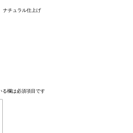
baug ナチュラル仕上げ
チ
いる欄は必須項目です