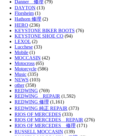
Danner 修理
(79)
DAYTON
(13)
Florsheim
(1)
Hathorn 修理
(2)
HERO
(236)
KEYSTONE BIKER BOOTS
(76)
KEYSTONE SHOE CO
(94)
LEXOL
(2)
Lucchese
(33)
Mobile
(1)
MOCCASIN
(42)
Motocross
(65)
Motorcycle
(586)
Music
(335)
NEWS
(103)
other
(358)
REDWING
(769)
REDWING REPAIR
(1,592)
REDWING 修理
(1,161)
REDWING 純正 REPAIR
(373)
RIOS OF MERCEDES
(333)
RIOS OF MERCEDES REPAIR
(276)
RIOS OF MERCEDES 修理
(171)
RUSSELL MOCCASIN
(139)