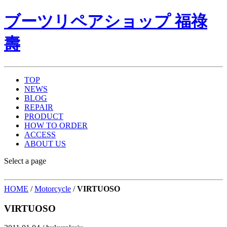
ブーツリペアショップ 福祿
壽
TOP
NEWS
BLOG
REPAIR
PRODUCT
HOW TO ORDER
ACCESS
ABOUT US
Select a page
HOME
/
Motorcycle
/
VIRTUOSO
VIRTUOSO