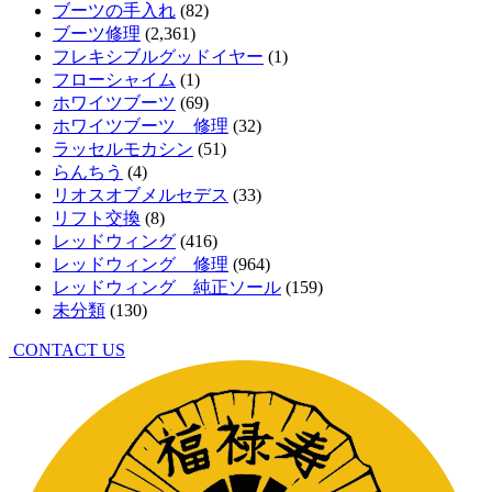
ブーツの手入れ
(82)
ブーツ修理
(2,361)
フレキシブルグッドイヤー
(1)
フローシャイム
(1)
ホワイツブーツ
(69)
ホワイツブーツ 修理
(32)
ラッセルモカシン
(51)
らんちう
(4)
リオスオブメルセデス
(33)
リフト交換
(8)
レッドウィング
(416)
レッドウィング 修理
(964)
レッドウィング 純正ソール
(159)
未分類
(130)
CONTACT US