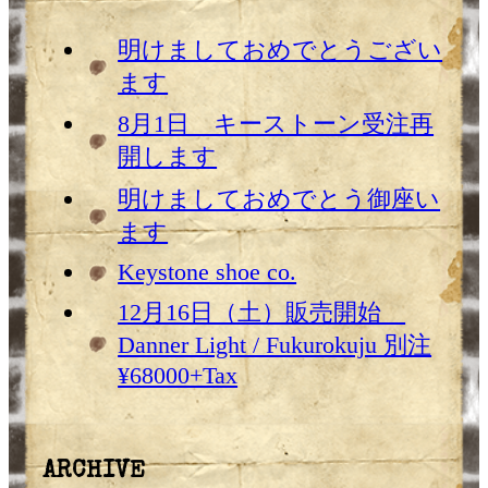
明けましておめでとうござい
ます
8月1日 キーストーン受注再
開します
明けましておめでとう御座い
ます
Keystone shoe co.
12月16日（土）販売開始
Danner Light / Fukurokuju 別注
¥68000+Tax
ARCHIVE