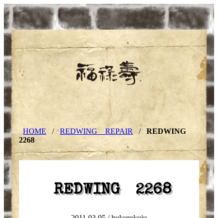
HOME
/
REDWING REPAIR
/
REDWING
2268
REDWING 2268
2011.03.05 /
hukurokuju