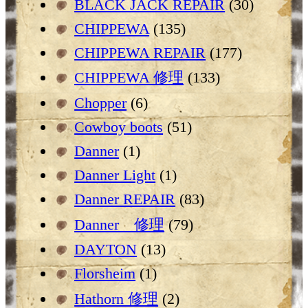
BLACK JACK REPAIR
(30)
CHIPPEWA
(135)
CHIPPEWA REPAIR
(177)
CHIPPEWA 修理
(133)
Chopper
(6)
Cowboy boots
(51)
Danner
(1)
Danner Light
(1)
Danner REPAIR
(83)
Danner 修理
(79)
DAYTON
(13)
Florsheim
(1)
Hathorn 修理
(2)