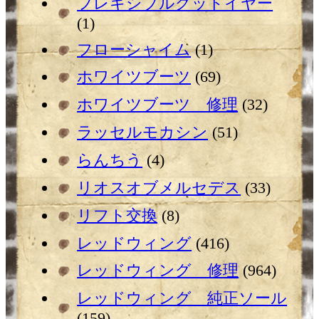
フレキシブルグッドイヤー
(1)
フローシャイム
(1)
ホワイツブーツ
(69)
ホワイツブーツ 修理
(32)
ラッセルモカシン
(51)
らんちう
(4)
リオスオブメルセデス
(33)
リフト交換
(8)
レッドウィング
(416)
レッドウィング 修理
(964)
レッドウィング 純正ソール
(159)