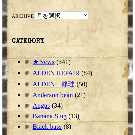
ARCHIVE
CATEGORY
★News
(341)
ALDEN REPAIR
(84)
ALDEN 修理
(50)
Anderson bean
(21)
Angus
(34)
Banana Slug
(13)
Black bass
(8)