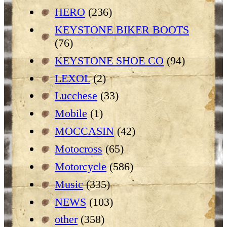
HERO
(236)
KEYSTONE BIKER BOOTS
(76)
KEYSTONE SHOE CO
(94)
LEXOL
(2)
Lucchese
(33)
Mobile
(1)
MOCCASIN
(42)
Motocross
(65)
Motorcycle
(586)
Music
(335)
NEWS
(103)
other
(358)