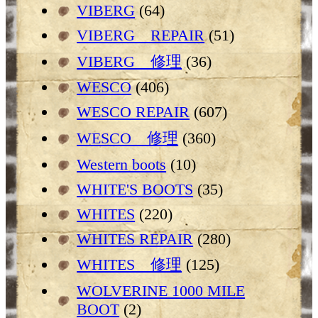
VIBERG
(64)
VIBERG REPAIR
(51)
VIBERG 修理
(36)
WESCO
(406)
WESCO REPAIR
(607)
WESCO 修理
(360)
Western boots
(10)
WHITE'S BOOTS
(35)
WHITES
(220)
WHITES REPAIR
(280)
WHITES 修理
(125)
WOLVERINE 1000 MILE
BOOT
(2)