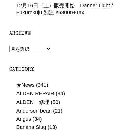
12月16日（土）販売開始 Danner Light /
Fukurokuju 別注 ¥68000+Tax
ARCHIVE
ARCHIVE
CATEGORY
★News
(341)
ALDEN REPAIR
(84)
ALDEN 修理
(50)
Anderson bean
(21)
Angus
(34)
Banana Slug
(13)