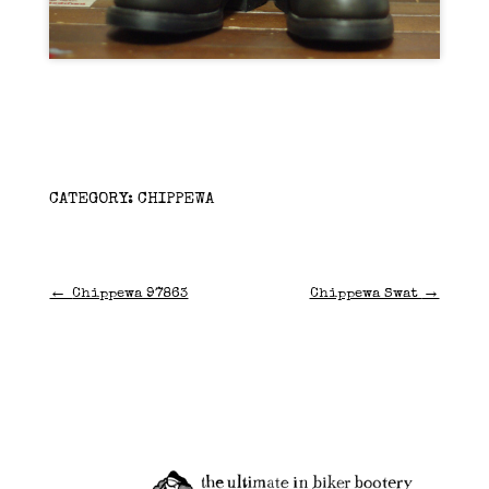
CATEGORY:
CHIPPEWA
←
→
Chippewa 97863
Chippewa Swat