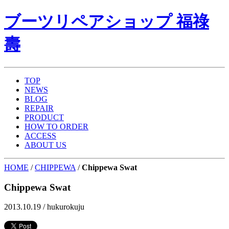
ブーツリペアショップ 福祿
壽
TOP
NEWS
BLOG
REPAIR
PRODUCT
HOW TO ORDER
ACCESS
ABOUT US
HOME
/
CHIPPEWA
/
Chippewa Swat
Chippewa Swat
2013.10.19 /
hukurokuju