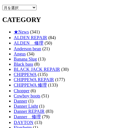
ARCHIVE
CATEGORY
★News
(341)
ALDEN REPAIR
(84)
ALDEN 修理
(50)
Anderson bean
(21)
Angus
(34)
Banana Slug
(13)
Black bass
(8)
BLACK JACK REPAIR
(30)
CHIPPEWA
(135)
CHIPPEWA REPAIR
(177)
CHIPPEWA 修理
(133)
Chopper
(6)
Cowboy boots
(51)
Danner
(1)
Danner Light
(1)
Danner REPAIR
(83)
Danner 修理
(79)
DAYTON
(13)
Florsheim
(1)