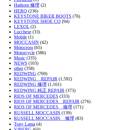
Hathorn 修理
(2)
HERO
(236)
KEYSTONE BIKER BOOTS
(76)
KEYSTONE SHOE CO
(94)
LEXOL
(2)
Lucchese
(33)
Mobile
(1)
MOCCASIN
(42)
Motocross
(65)
Motorcycle
(586)
Music
(335)
NEWS
(103)
other
(358)
REDWING
(769)
REDWING REPAIR
(1,592)
REDWING 修理
(1,161)
REDWING 純正 REPAIR
(373)
RIOS OF MERCEDES
(333)
RIOS OF MERCEDES REPAIR
(276)
RIOS OF MERCEDES 修理
(171)
RUSSELL MOCCASIN
(139)
RUSSELL MOCCASIN 修理
(83)
Tony Lama
(4)
VIBERG
(64)