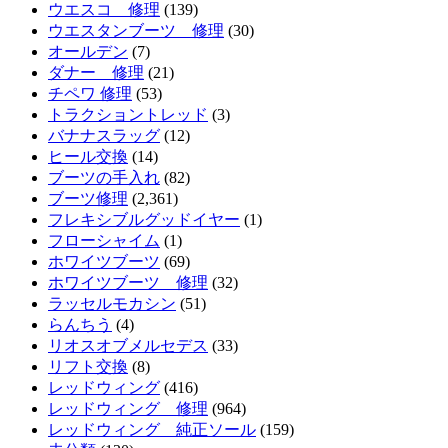
ウエスコ 修理
(139)
ウエスタンブーツ 修理
(30)
オールデン
(7)
ダナー 修理
(21)
チペワ 修理
(53)
トラクショントレッド
(3)
バナナスラッグ
(12)
ヒール交換
(14)
ブーツの手入れ
(82)
ブーツ修理
(2,361)
フレキシブルグッドイヤー
(1)
フローシャイム
(1)
ホワイツブーツ
(69)
ホワイツブーツ 修理
(32)
ラッセルモカシン
(51)
らんちう
(4)
リオスオブメルセデス
(33)
リフト交換
(8)
レッドウィング
(416)
レッドウィング 修理
(964)
レッドウィング 純正ソール
(159)