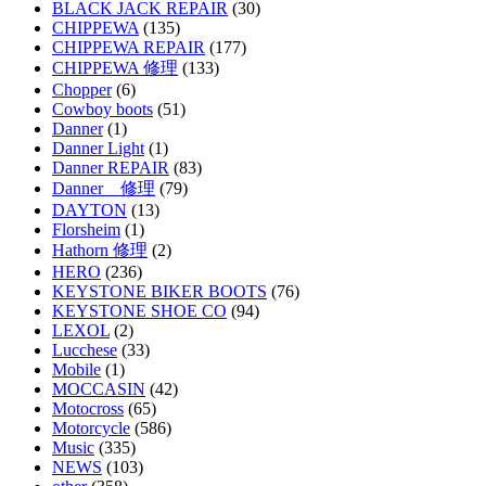
BLACK JACK REPAIR
(30)
CHIPPEWA
(135)
CHIPPEWA REPAIR
(177)
CHIPPEWA 修理
(133)
Chopper
(6)
Cowboy boots
(51)
Danner
(1)
Danner Light
(1)
Danner REPAIR
(83)
Danner 修理
(79)
DAYTON
(13)
Florsheim
(1)
Hathorn 修理
(2)
HERO
(236)
KEYSTONE BIKER BOOTS
(76)
KEYSTONE SHOE CO
(94)
LEXOL
(2)
Lucchese
(33)
Mobile
(1)
MOCCASIN
(42)
Motocross
(65)
Motorcycle
(586)
Music
(335)
NEWS
(103)