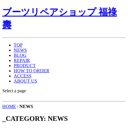
ブーツリペアショップ 福祿
壽
TOP
NEWS
BLOG
REPAIR
PRODUCT
HOW TO ORDER
ACCESS
ABOUT US
Select a page
HOME
/
NEWS
_CATEGORY:
NEWS