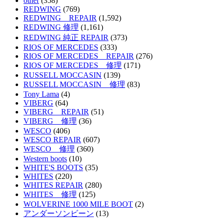
other
(358)
REDWING
(769)
REDWING REPAIR
(1,592)
REDWING 修理
(1,161)
REDWING 純正 REPAIR
(373)
RIOS OF MERCEDES
(333)
RIOS OF MERCEDES REPAIR
(276)
RIOS OF MERCEDES 修理
(171)
RUSSELL MOCCASIN
(139)
RUSSELL MOCCASIN 修理
(83)
Tony Lama
(4)
VIBERG
(64)
VIBERG REPAIR
(51)
VIBERG 修理
(36)
WESCO
(406)
WESCO REPAIR
(607)
WESCO 修理
(360)
Western boots
(10)
WHITE'S BOOTS
(35)
WHITES
(220)
WHITES REPAIR
(280)
WHITES 修理
(125)
WOLVERINE 1000 MILE BOOT
(2)
アンダーソンビーン
(13)