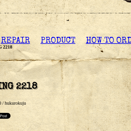
REPAIR
PRODUCT
HOW TO OR
 2218
ING 2218
0 /
hukurokuju