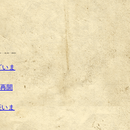
ざいま
注再開
座いま