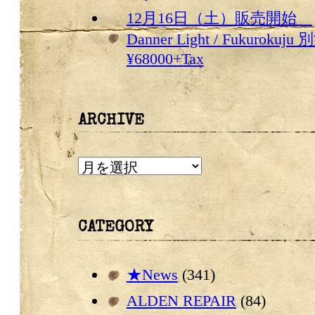
12月16日（土）販売開始
Danner Light / Fukurokuju 
¥68000+Tax
ARCHIVE
ARCHIVE
CATEGORY
★News
(341)
ALDEN REPAIR
(84)