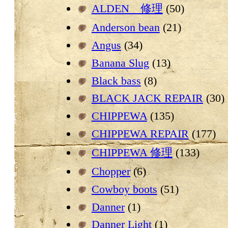
ALDEN 修理
(50)
Anderson bean
(21)
Angus
(34)
Banana Slug
(13)
Black bass
(8)
BLACK JACK REPAIR
(30)
CHIPPEWA
(135)
CHIPPEWA REPAIR
(177)
CHIPPEWA 修理
(133)
Chopper
(6)
Cowboy boots
(51)
Danner
(1)
Danner Light
(1)