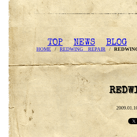
TOP
NEWS
BLOG
HOME
/
REDWING REPAIR
/
REDWING
REDW
2009.01.1