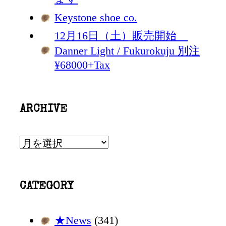
Keystone shoe co.
12月16日（土）販売開始
Danner Light / Fukurokuju 別注
¥68000+Tax
ARCHIVE
ARCHIVE
CATEGORY
★News
(341)