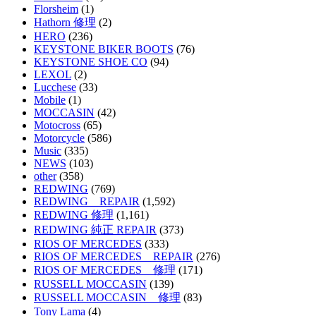
Florsheim
(1)
Hathorn 修理
(2)
HERO
(236)
KEYSTONE BIKER BOOTS
(76)
KEYSTONE SHOE CO
(94)
LEXOL
(2)
Lucchese
(33)
Mobile
(1)
MOCCASIN
(42)
Motocross
(65)
Motorcycle
(586)
Music
(335)
NEWS
(103)
other
(358)
REDWING
(769)
REDWING REPAIR
(1,592)
REDWING 修理
(1,161)
REDWING 純正 REPAIR
(373)
RIOS OF MERCEDES
(333)
RIOS OF MERCEDES REPAIR
(276)
RIOS OF MERCEDES 修理
(171)
RUSSELL MOCCASIN
(139)
RUSSELL MOCCASIN 修理
(83)
Tony Lama
(4)