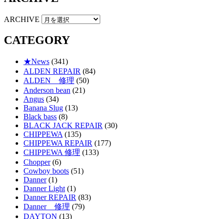
ARCHIVE
CATEGORY
★News
(341)
ALDEN REPAIR
(84)
ALDEN 修理
(50)
Anderson bean
(21)
Angus
(34)
Banana Slug
(13)
Black bass
(8)
BLACK JACK REPAIR
(30)
CHIPPEWA
(135)
CHIPPEWA REPAIR
(177)
CHIPPEWA 修理
(133)
Chopper
(6)
Cowboy boots
(51)
Danner
(1)
Danner Light
(1)
Danner REPAIR
(83)
Danner 修理
(79)
DAYTON
(13)