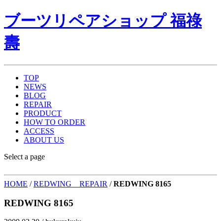
ブーツリペアショップ 福祿
壽
TOP
NEWS
BLOG
REPAIR
PRODUCT
HOW TO ORDER
ACCESS
ABOUT US
Select a page
HOME
/
REDWING REPAIR
/
REDWING 8165
REDWING 8165