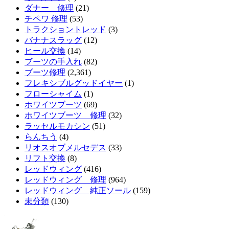
ダナー 修理
(21)
チペワ 修理
(53)
トラクショントレッド
(3)
バナナスラッグ
(12)
ヒール交換
(14)
ブーツの手入れ
(82)
ブーツ修理
(2,361)
フレキシブルグッドイヤー
(1)
フローシャイム
(1)
ホワイツブーツ
(69)
ホワイツブーツ 修理
(32)
ラッセルモカシン
(51)
らんちう
(4)
リオスオブメルセデス
(33)
リフト交換
(8)
レッドウィング
(416)
レッドウィング 修理
(964)
レッドウィング 純正ソール
(159)
未分類
(130)