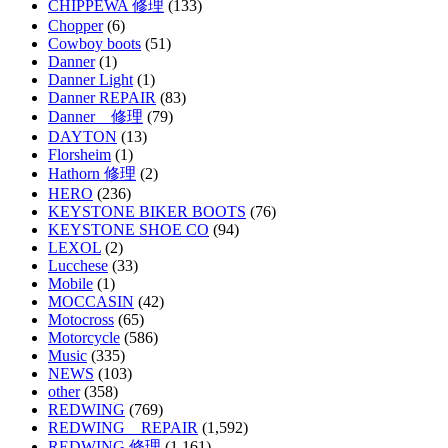
CHIPPEWA 修理
(133)
Chopper
(6)
Cowboy boots
(51)
Danner
(1)
Danner Light
(1)
Danner REPAIR
(83)
Danner 修理
(79)
DAYTON
(13)
Florsheim
(1)
Hathorn 修理
(2)
HERO
(236)
KEYSTONE BIKER BOOTS
(76)
KEYSTONE SHOE CO
(94)
LEXOL
(2)
Lucchese
(33)
Mobile
(1)
MOCCASIN
(42)
Motocross
(65)
Motorcycle
(586)
Music
(335)
NEWS
(103)
other
(358)
REDWING
(769)
REDWING REPAIR
(1,592)
REDWING 修理
(1,161)