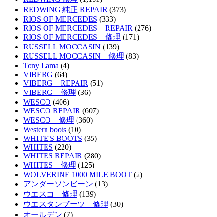
REDWING 純正 REPAIR
(373)
RIOS OF MERCEDES
(333)
RIOS OF MERCEDES REPAIR
(276)
RIOS OF MERCEDES 修理
(171)
RUSSELL MOCCASIN
(139)
RUSSELL MOCCASIN 修理
(83)
Tony Lama
(4)
VIBERG
(64)
VIBERG REPAIR
(51)
VIBERG 修理
(36)
WESCO
(406)
WESCO REPAIR
(607)
WESCO 修理
(360)
Western boots
(10)
WHITE'S BOOTS
(35)
WHITES
(220)
WHITES REPAIR
(280)
WHITES 修理
(125)
WOLVERINE 1000 MILE BOOT
(2)
アンダーソンビーン
(13)
ウエスコ 修理
(139)
ウエスタンブーツ 修理
(30)
オールデン
(7)